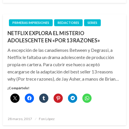
PRIMERAS IMPRESIONES
REDACTORES
SERIES
NETFLIX EXPLORA EL MISTERIO
ADOLESCENTE EN «POR 13 RAZONES»
A excepción de las canadienses Between y Degrassi, a
Netflix le faltaba un drama adolescente de producción
propia en cartera. Para cubrir ese hueco aceptó
encargarse de la adaptación del best seller 13 reasons
why (Por trece razones), de Jay Asher, a manos de Brian…
¡Compártelo!
Publicado
28 marzo, 2017
Fon López
el