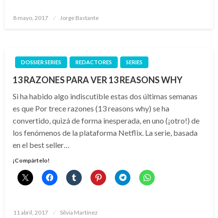
Publicado
8 mayo, 2017
Jorge Bastante
el
DOSSIER SERIES
REDACTORES
SERIES
13 RAZONES PARA VER 13 REASONS WHY
Si ha habido algo indiscutible estas dos últimas semanas
es que Por trece razones (13 reasons why) se ha
convertido, quizá de forma inesperada, en uno (¡otro!) de
los fenómenos de la plataforma Netflix. La serie, basada
en el best seller…
¡Compártelo!
Publicado
11 abril, 2017
Silvia Martínez
el