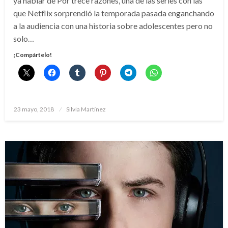
ya hablar de Por trece razones, una de las series con las
que Netflix sorprendió la temporada pasada enganchando
a la audiencia con una historia sobre adolescentes pero no
solo…
¡Compártelo!
Publicado
23 mayo, 2018
Silvia Martínez
el