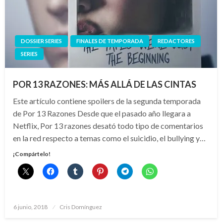
DOSSIER SERIES
FINALES DE TEMPORADA
REDACTORES
SERIES
POR 13 RAZONES: MÁS ALLÁ DE LAS CINTAS
Este artículo contiene spoilers de la segunda temporada
de Por 13 Razones Desde que el pasado año llegara a
Netflix, Por 13 razones desató todo tipo de comentarios
en la red respecto a temas como el suicidio, el bullying y…
¡Compártelo!
Publicado
6 junio, 2018
Cris Domínguez
el