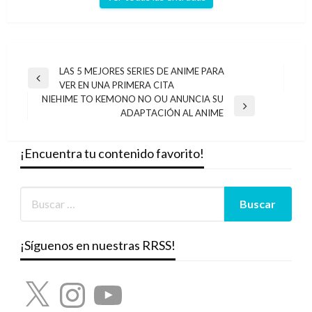
Navegación
LAS 5 MEJORES SERIES DE ANIME PARA
Entrada
VER EN UNA PRIMERA CITA
de
anterior
NIEHIME TO KEMONO NO OU ANUNCIA SU
entradas
Entrada
ADAPTACIÓN AL ANIME
siguiente
¡Encuentra tu contenido favorito!
¡Síguenos en nuestras RRSS!
X
Instagram
YouTube