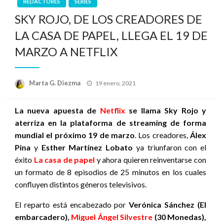
REDACTORES
SERIES
SKY ROJO, DE LOS CREADORES DE
LA CASA DE PAPEL, LLEGA EL 19 DE
MARZO A NETFLIX
Publicado
Marta G. Diezma
19 enero, 2021
el
La nueva apuesta de
Netflix
se llama Sky Rojo y
aterriza en la plataforma de streaming de forma
mundial el próximo 19 de marzo
. Los creadores,
Álex
Pina
y
Esther Martínez Lobato
ya triunfaron con el
éxito
La casa de papel
y ahora quieren reinventarse con
un formato de 8 episodios de 25 minutos en los cuales
confluyen distintos géneros televisivos.
El reparto está encabezado por
Verónica Sánchez (El
embarcadero),
Miguel Ángel Silvestre
(30 Monedas),