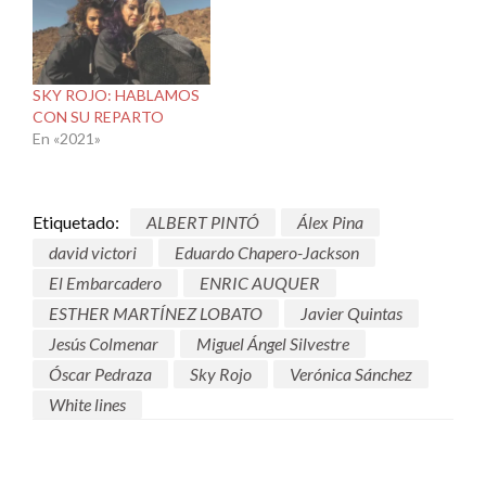
SKY ROJO: HABLAMOS
CON SU REPARTO
En «2021»
Etiquetado:
ALBERT PINTÓ
Álex Pina
david victori
Eduardo Chapero-Jackson
El Embarcadero
ENRIC AUQUER
ESTHER MARTÍNEZ LOBATO
Javier Quintas
Jesús Colmenar
Miguel Ángel Silvestre
Óscar Pedraza
Sky Rojo
Verónica Sánchez
White lines