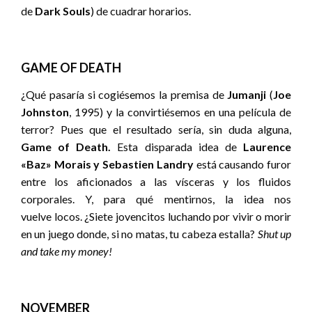
de
Dark Souls
) de cuadrar horarios.
GAME OF DEATH
¿Qué pasaría si cogiésemos la premisa de
Jumanji
(
Joe
Johnston
, 1995) y la convirtiésemos en una película de
terror? Pues que el resultado sería, sin duda alguna,
Game of Death.
Esta disparada idea de
Laurence
«Baz» Morais y Sebastien Landry
está causando furor
entre los aficionados a las vísceras y los fluidos
corporales. Y, para qué mentirnos, la idea nos
vuelve locos. ¿Siete jovencitos luchando por vivir o morir
en un juego donde, si no matas, tu cabeza estalla?
Shut up
and take my money!
NOVEMBER