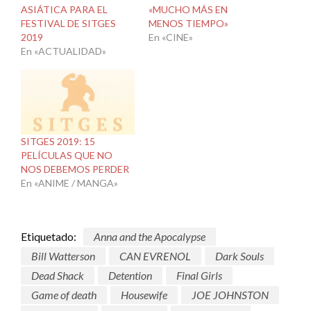
ASIÁTICA PARA EL
«MUCHO MÁS EN
FESTIVAL DE SITGES
MENOS TIEMPO»
2019
En «CINE»
En «ACTUALIDAD»
SITGES 2019: 15
PELÍCULAS QUE NO
NOS DEBEMOS PERDER
En «ANIME / MANGA»
Etiquetado:
Anna and the Apocalypse
Bill Watterson
CAN EVRENOL
Dark Souls
Dead Shack
Detention
Final Girls
Game of death
Housewife
JOE JOHNSTON