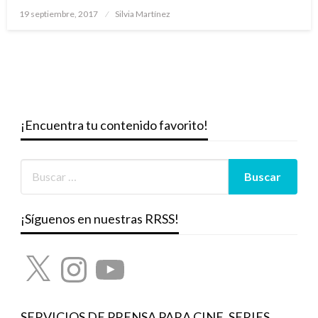
Publicado
19 septiembre, 2017
Silvia Martínez
el
¡Encuentra tu contenido favorito!
¡Síguenos en nuestras RRSS!
X
Instagram
YouTube
SERVICIOS DE PRENSA PARA CINE, SERIES,