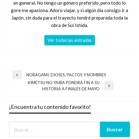
en general. No tengo un género preferido, pero todo lo
gore me apasiona. Adoro viajar, y si algún día consigo ir a
Japón, sin duda para el trayecto tendré preparada toda la
obra de Sui Ishida.
Ver todas las entradas
Navegación
NORAGAMI: DIOSES, PACTOS Y NOMBRES
Entrada
de
KIMETSU NO YAIBA PONDRÁ FIN A SU
anterior
Entrada
HISTORIA A FINALES DE MAYO
entradas
siguiente
¡Encuentra tu contenido favorito!