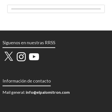
Síguenos en nuestras RRSS
X
Instagram
YouTube
Información de contacto
Mail general:
info@elpalomitron.com