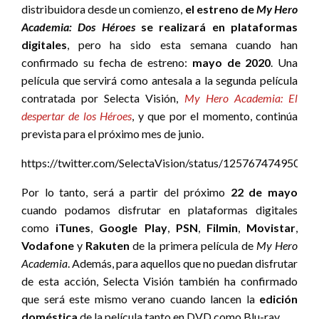
distribuidora desde un comienzo,
el estreno de
My Hero
Academia: Dos Héroes
se realizará en plataformas
digitales
, pero ha sido esta semana cuando han
confirmado su fecha de estreno:
mayo de 2020
. Una
película que servirá como antesala a la segunda película
contratada por Selecta Visión,
My Hero Academia: El
despertar de los Héroes
, y que por el momento, continúa
prevista para el próximo mes de junio.
https://twitter.com/SelectaVision/status/12576747495069
Por lo tanto, será a partir del próximo
22 de mayo
cuando podamos disfrutar en plataformas digitales
como
iTunes
,
Google Play
,
PSN
,
Filmin
,
Movistar
,
Vodafone
y
Rakuten
de la primera película de
My Hero
Academia
. Además, para aquellos que no puedan disfrutar
de esta acción, Selecta Visión también ha confirmado
que será este mismo verano cuando lancen la
edición
doméstica
de la película tanto en DVD como Blu-ray.