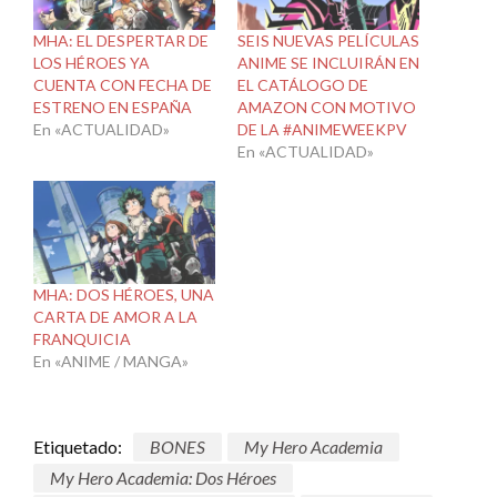
MHA: EL DESPERTAR DE
SEIS NUEVAS PELÍCULAS
LOS HÉROES YA
ANIME SE INCLUIRÁN EN
CUENTA CON FECHA DE
EL CATÁLOGO DE
ESTRENO EN ESPAÑA
AMAZON CON MOTIVO
En «ACTUALIDAD»
DE LA #ANIMEWEEKPV
En «ACTUALIDAD»
MHA: DOS HÉROES, UNA
CARTA DE AMOR A LA
FRANQUICIA
En «ANIME / MANGA»
Etiquetado:
BONES
My Hero Academia
My Hero Academia: Dos Héroes