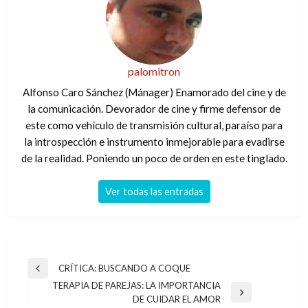
palomitron
Alfonso Caro Sánchez (Mánager) Enamorado del cine y de
la comunicación. Devorador de cine y firme defensor de
este como vehículo de transmisión cultural, paraíso para
la introspección e instrumento inmejorable para evadirse
de la realidad. Poniendo un poco de orden en este tinglado.
Ver todas las entradas
Navegación
CRÍTICA: BUSCANDO A COQUE
Entrada
de
TERAPIA DE PAREJAS: LA IMPORTANCIA
anterior
Entrada
DE CUIDAR EL AMOR
entradas