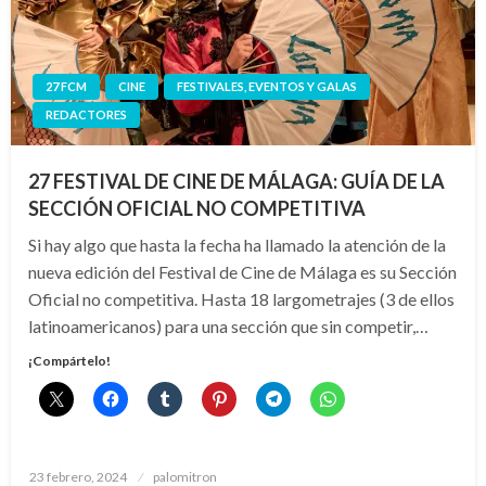
27 FCM
CINE
FESTIVALES, EVENTOS Y GALAS
REDACTORES
27 FESTIVAL DE CINE DE MÁLAGA: GUÍA DE LA
SECCIÓN OFICIAL NO COMPETITIVA
Si hay algo que hasta la fecha ha llamado la atención de la
nueva edición del Festival de Cine de Málaga es su Sección
Oficial no competitiva. Hasta 18 largometrajes (3 de ellos
latinoamericanos) para una sección que sin competir,…
¡Compártelo!
Publicado
23 febrero, 2024
palomitron