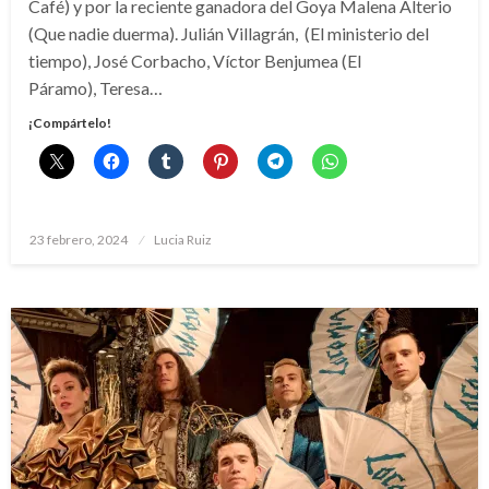
Café) y por la reciente ganadora del Goya Malena Alterio
(Que nadie duerma). Julián Villagrán, (El ministerio del
tiempo), José Corbacho, Víctor Benjumea (El
Páramo), Teresa…
¡Compártelo!
Publicado
23 febrero, 2024
Lucia Ruiz
el