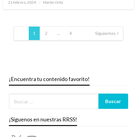
Publicado
21 febrero, 2024
Martín Ortiz
el
Paginación
de
1
2
…
4
Siguientes
entradas
¡Encuentra tu contenido favorito!
¡Síguenos en nuestras RRSS!
X
Instagram
YouTube