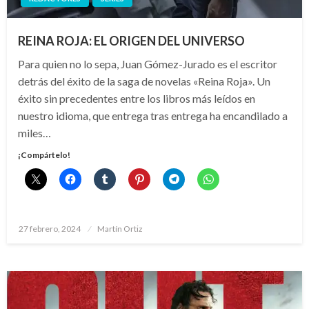
REINA ROJA: EL ORIGEN DEL UNIVERSO
Para quien no lo sepa, Juan Gómez-Jurado es el escritor
detrás del éxito de la saga de novelas «Reina Roja». Un
éxito sin precedentes entre los libros más leídos en
nuestro idioma, que entrega tras entrega ha encandilado a
miles…
¡Compártelo!
Publicado
27 febrero, 2024
Martín Ortiz
el