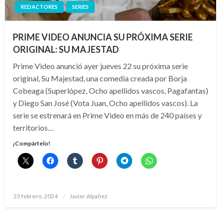
REDACTORES
SERIES
PRIME VIDEO ANUNCIA SU PRÓXIMA SERIE
ORIGINAL: SU MAJESTAD
Prime Video anunció ayer jueves 22 su próxima serie
original, Su Majestad, una comedia creada por Borja
Cobeaga (Superlópez, Ocho apellidos vascos, Pagafantas)
y Diego San José (Vota Juan, Ocho apellidos vascos). La
serie se estrenará en Prime Video en más de 240 países y
territorios…
¡Compártelo!
Publicado
23 febrero, 2024
Javier Alpañez
el