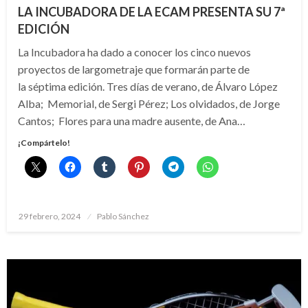
LA INCUBADORA DE LA ECAM PRESENTA SU 7ª
EDICIÓN
La Incubadora ha dado a conocer los cinco nuevos
proyectos de largometraje que formarán parte de
la séptima edición. Tres días de verano, de Álvaro López
Alba; Memorial, de Sergi Pérez; Los olvidados, de Jorge
Cantos; Flores para una madre ausente, de Ana…
¡Compártelo!
Publicado
29 febrero, 2024
Pablo Sánchez
el