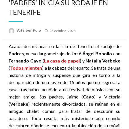
‘PADRES’ INICIA SU RODAJE EN
TENERIFE
Publicado
Aitziber Polo
23 octubre, 2023
el
Acaba de arrancar en la isla de Tenerife el rodaje de
Padres
, nuevo largometraje de
José Ángel Bohollo
con
Fernando Cayo
(
La casa de papel
) y
Natalia Verbeke
(
Todos mienten
) a la cabeza del reparto. Se trata de una
historia de intriga y suspense que gira en torno a la
desaparición de una joven de 15 años que no regresa a
casa tras haber acudido a un festival de música con su
mejor amiga. Sus padres, Jaime (
Cayo
) y Victoria
(
Verbeke
) recientemente divorciados, se reúnen en el
antiguo chalet común para tratar de descubrir su
paradero. Todo resulta más misterioso aun cuando
descubren dónde se encuentra la ubicación de su móvil