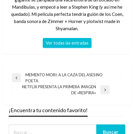
Mandíbulas, y empecé a leer a Stephen King (y así me he
quedado). Mi película perfecta tendría guión de los Coen,
banda sonora de Zimmer + Horner y plotwist made in
Shyamalan.
Ver todas las entradas
Navegación
MEMENTO MORI: A LA CAZA DEL ASESINO
Entrada
POETA
de
anterior
NETFLIX PRESENTA LA PRIMERA IMAGEN
entradas
Entrada
DE «RESPIRA»
siguiente
¡Encuentra tu contenido favorito!