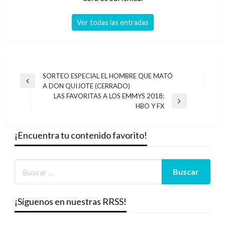
Ver todas las entradas
Navegación
SORTEO ESPECIAL EL HOMBRE QUE MATÓ
Entrada
A DON QUIJOTE (CERRADO)
de
anterior
LAS FAVORITAS A LOS EMMYS 2018:
entradas
Entrada
HBO Y FX
siguiente
¡Encuentra tu contenido favorito!
¡Síguenos en nuestras RRSS!