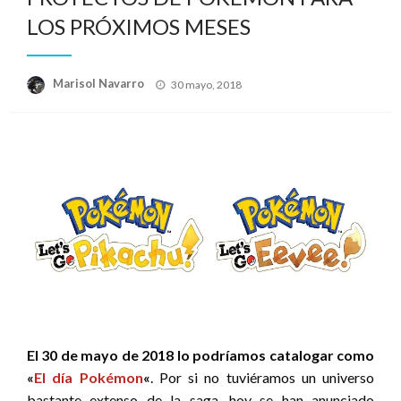
LOS PRÓXIMOS MESES
Publicado
Marisol Navarro
30 mayo, 2018
el
El 30 de mayo de 2018 lo podríamos catalogar como
«
El día Pokémon
«
. Por si no tuviéramos un universo
bastante extenso de la saga, hoy se han anunciado