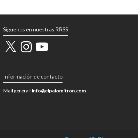
Síguenos en nuestras RRSS
X
Instagram
YouTube
Información de contacto
Mail general:
info@elpalomitron.com