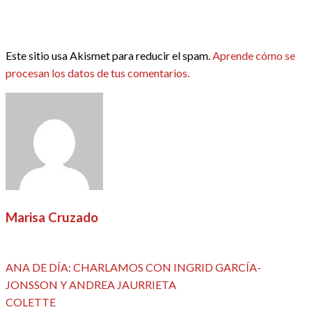
Este sitio usa Akismet para reducir el spam.
Aprende cómo se
procesan los datos de tus comentarios.
Marisa Cruzado
Ver todas las entradas
Entrada
Navegación
ANA DE DÍA: CHARLAMOS CON INGRID GARCÍA-
anterior
JONSSON Y ANDREA JAURRIETA
de
Entrada
COLETTE