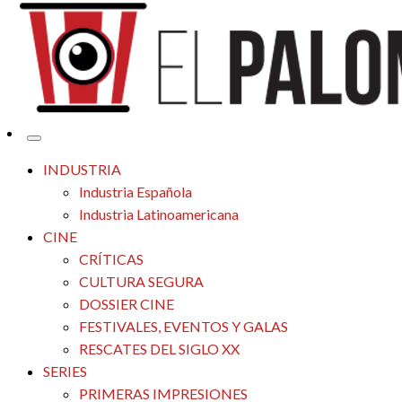
Tu espacio de la industria de cine española y latinoamericana
El Palomitrón
INDUSTRIA
Industria Española
Industria Latinoamericana
CINE
CRÍTICAS
CULTURA SEGURA
DOSSIER CINE
FESTIVALES, EVENTOS Y GALAS
RESCATES DEL SIGLO XX
SERIES
PRIMERAS IMPRESIONES