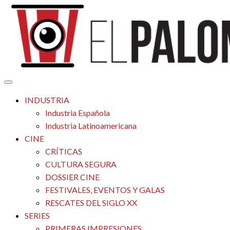
Saltar
al
contenido
Tu espacio de la industria de cine española y latinoamericana
El Palomitrón
INDUSTRIA
Industria Española
Industria Latinoamericana
CINE
CRÍTICAS
CULTURA SEGURA
DOSSIER CINE
FESTIVALES, EVENTOS Y GALAS
RESCATES DEL SIGLO XX
SERIES
PRIMERAS IMPRESIONES