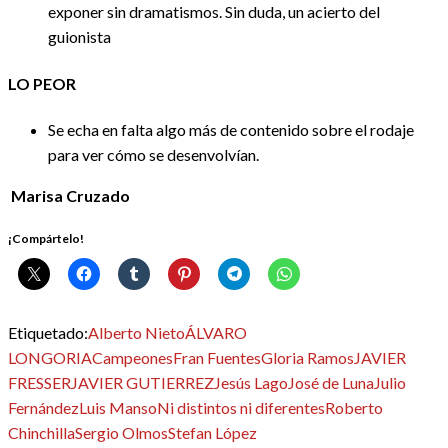
exponer sin dramatismos. Sin duda, un acierto del
guionista
LO PEOR
Se echa en falta algo más de contenido sobre el rodaje
para ver cómo se desenvolvían.
Marisa Cruzado
¡Compártelo!
Etiquetado:
Alberto Nieto
ÁLVARO
LONGORIA
Campeones
Fran Fuentes
Gloria Ramos
JAVIER
FRESSER
JAVIER GUTIERREZ
Jesús Lago
José de Luna
Julio
Fernández
Luis Manso
Ni distintos ni diferentes
Roberto
Chinchilla
Sergio Olmos
Stefan López