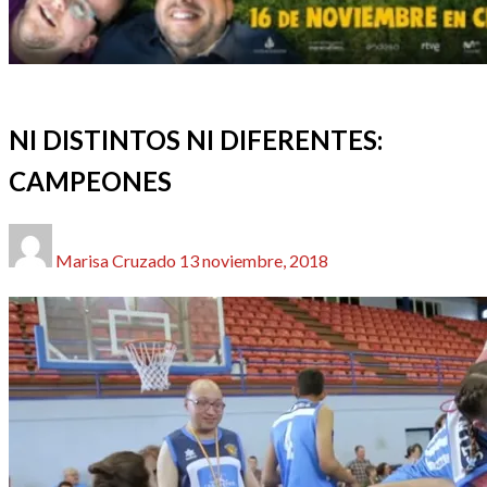
CINE
NUESTRO CINE
REDACTORES
NI DISTINTOS NI DIFERENTES:
CAMPEONES
Publicado
Marisa Cruzado
13 noviembre, 2018
el