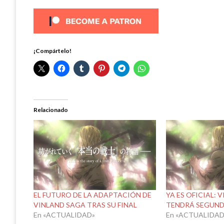
¡Compártelo!
Relacionado
EL FUTURO DE LA ADAPTACIÓN DE
YA ES OFICIAL: 
VINLAND SAGA TRAS SU FINAL
TENDRÁ SEGUN
En «ACTUALIDAD»
En «ACTUALIDAD