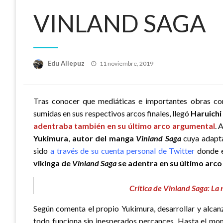
VINLAND SAGA
Publicado
Edu Allepuz
11 noviembre, 2019
el
Tras conocer que mediáticas e importantes obras 
sumidas en sus respectivos arcos finales, llegó
Haruichi
adentraba también en su último arco argumental
. 
Yukimura
,
autor del manga
Vinland Saga
cuya adapta
sido
a través de su cuenta personal de Twitter
donde e
vikinga de
Vinland Saga
se adentra en su último arc
Crítica de Vinland Saga: La 
Según comenta el propio Yukimura, desarrollar y alcanza
todo funciona sin inesperados percances. Hasta el m