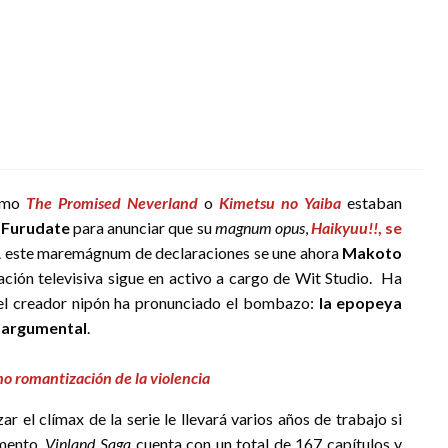
como
The Promised Neverland
o
Kimetsu no Yaiba
estaban
 Furudate
para anunciar que su
magnum opus
,
Haikyuu!!
, se
A este maremágnum de declaraciones se une ahora
Makoto
ción televisiva sigue en activo a cargo de Wit Studio. Ha
l creador nipón ha pronunciado el bombazo:
la epopeya
o argumental
.
no romantización de la violencia
r el clímax de la serie le llevará varios años de trabajo si
omento,
Vinland Saga
cuenta con un total de 167 capítulos y