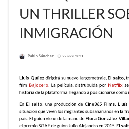
UN THRILLER SO
INMIGRACIÓN
Publicado
Pablo Sánchez
22 abril, 2021
el
Lluís Quílez
dirigirá su nuevo largometraje,
El salto
, 
film
Bajocero
. La película, distrubuida por
Netflix
se 
historia de la plataforma, llegando a posicionarse como
En
El salto
, una producción de
Cine365 Films
,
Lluís
situación que viven los migrantes subsaharianos en la f
país. El guion viene de la mano de
Flora González Vill
el premio SGAE de guion Julio Alejandro en 2015.
El sal