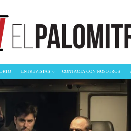
ndustria de cine española y latinoamericana
mitrón
CORTO
ENTREVISTAS
CONTACTA CON NOSOTROS