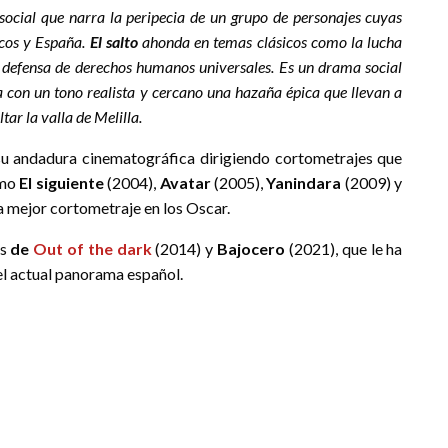
 social que narra la peripecia de un grupo de personajes cuyas
ecos y España.
El salto
ahonda en temas clásicos como la lucha
a defensa de derechos humanos universales. Es un drama social
a con un tono realista y cercano una hazaña épica que llevan a
tar la valla de Melilla.
u andadura cinematográfica dirigiendo cortometrajes que
omo
El siguiente
(2004),
Avatar
(2005),
Yanindara
(2009) y
 a mejor cortometraje en los Oscar.
és
de
Out of the dark
(2014) y
Bajocero
(2021), que le ha
l actual panorama español.