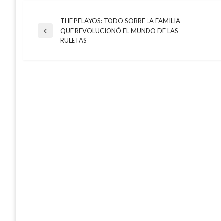
THE PELAYOS: TODO SOBRE LA FAMILIA
Navegación
QUE REVOLUCIONÓ EL MUNDO DE LAS
Entrada
RULETAS
anterior
de
entradas