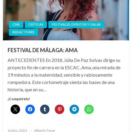
CINE
CRÍTICAS
FESTIVALES, EVENTOS Y GALAS
REDACTORES
FESTIVAL DE MÁLAGA: AMA
ANTECEDENTES En 2018, Júlia De Paz Solvas dirige su
proyecto fin de carrera en la ESCAC, Ama, una mirada de
19 minutos a la maternidad, sensible y rabiosamente
rompedora. Este cortometraje sienta las bases de una
historia, que en su…
¡Compártelo!
Publicado
6 julio, 2021
Alberto Tovar