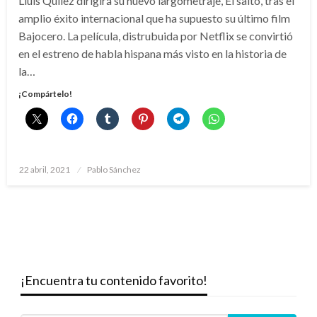
Lluís Quílez dirigirá su nuevo largometraje, El salto, tras el
amplio éxito internacional que ha supuesto su último film
Bajocero. La película, distrubuida por Netflix se convirtió
en el estreno de habla hispana más visto en la historia de
la…
¡Compártelo!
Publicado
22 abril, 2021
Pablo Sánchez
el
¡Encuentra tu contenido favorito!