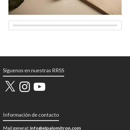
Síguenos en nuestras RRSS
X
Instagram
YouTube
Información de contacto
Mail general:
info@elpalomitron.com