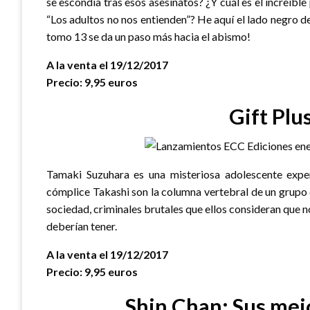
se escondía tras esos asesinatos? ¿Y cuál es el increíble
“Los adultos no nos entienden”? He aquí el lado negro d
tomo 13 se da un paso más hacia el abismo!
A la venta el 19/12/2017
Precio: 9,95 euros
Gift Plu
Tamaki Suzuhara es una misteriosa adolescente expert
cómplice Takashi son la columna vertebral de un grupo 
sociedad, criminales brutales que ellos consideran que n
deberían tener.
A la venta el 19/12/2017
Precio: 9,95 euros
Shin Chan: Sus me