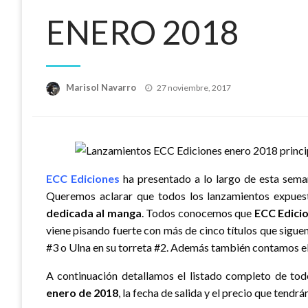
ENERO 2018
Publicado
Marisol Navarro
27 noviembre, 2017
el
ECC Ediciones
ha presentado a lo largo de esta sem
Queremos aclarar que todos los lanzamientos expues
dedicada al manga
. Todos conocemos que
ECC Edici
viene pisando fuerte con más de cinco títulos que sig
#3 o Ulna en su torreta #2. Además también contamos el 
A continuación detallamos el listado completo de to
enero de 2018
, la fecha de salida y el precio que tendrán