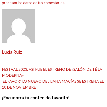
procesan los datos de tus comentarios.
Lucia Ruiz
Ver todas las entradas
Entrada
Navegación
FESTVAL 2023: ASÍ FUE EL ESTRENO DE «SALÓN DE TÉ LA
anterior
MODERNA»
de
Entrada
‘EL FAVOR’: LO NUEVO DE JUANA MACÍAS SE ESTRENA EL
siguiente
10 DE NOVIEMBRE
entradas
¡Encuentra tu contenido favorito!