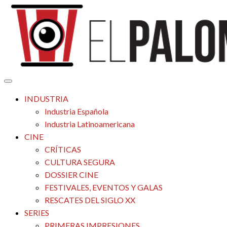
Saltar
al
contenido
Tu espacio de la industria de cine española y latinoamericana
El Palomitrón
INDUSTRIA
Industria Española
Industria Latinoamericana
CINE
CRÍTICAS
CULTURA SEGURA
DOSSIER CINE
FESTIVALES, EVENTOS Y GALAS
RESCATES DEL SIGLO XX
SERIES
PRIMERAS IMPRESIONES