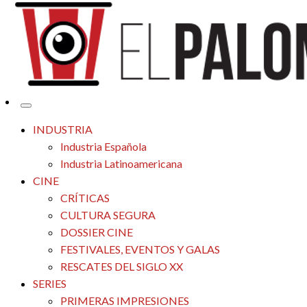
Tu espacio de la industria de cine española y latinoamericana
El Palomitrón
INDUSTRIA
Industria Española
Industria Latinoamericana
CINE
CRÍTICAS
CULTURA SEGURA
DOSSIER CINE
FESTIVALES, EVENTOS Y GALAS
RESCATES DEL SIGLO XX
SERIES
PRIMERAS IMPRESIONES