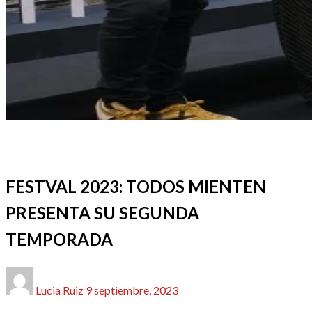
FESTIVALES, EVENTOS Y GALAS
Festval2023
REDACTORES
REVIEWS
SERIES
FESTVAL 2023: TODOS MIENTEN
PRESENTA SU SEGUNDA
TEMPORADA
Publicado
Lucia Ruiz
9 septiembre, 2023
el