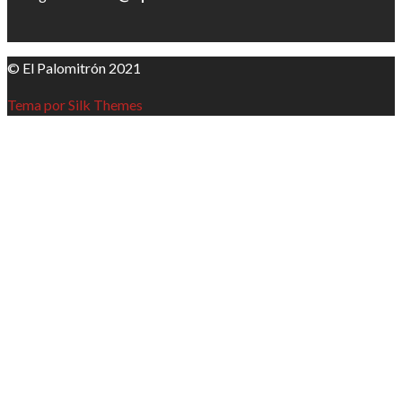
© El Palomitrón 2021
Tema por Silk Themes