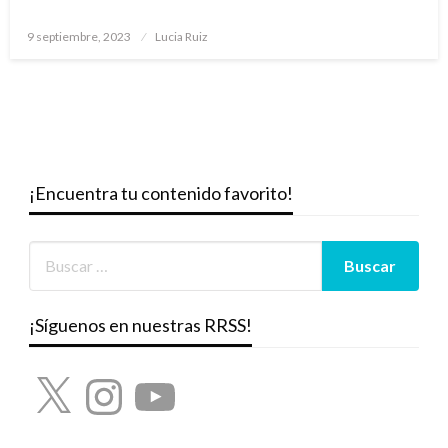
Publicado
9 septiembre, 2023
Lucia Ruiz
el
¡Encuentra tu contenido favorito!
¡Síguenos en nuestras RRSS!
X
Instagram
YouTube