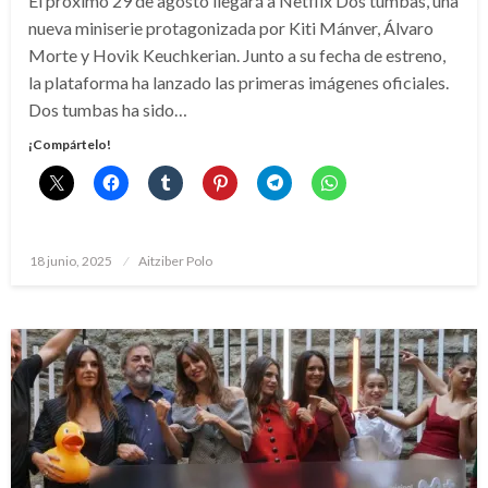
El próximo 29 de agosto llegará a Netflix Dos tumbas, una
nueva miniserie protagonizada por Kiti Mánver, Álvaro
Morte y Hovik Keuchkerian. Junto a su fecha de estreno,
la plataforma ha lanzado las primeras imágenes oficiales.
Dos tumbas ha sido…
¡Compártelo!
Publicado
18 junio, 2025
Aitziber Polo
el