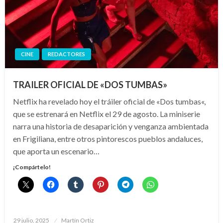
CINE
REDACTORES
TRAILER OFICIAL DE «DOS TUMBAS»
Netflix ha revelado hoy el tráiler oficial de «Dos tumbas«,
que se estrenará en Netflix el 29 de agosto. La miniserie
narra una historia de desaparición y venganza ambientada
en Frigiliana, entre otros pintorescos pueblos andaluces,
que aporta un escenario…
¡Compártelo!
Publicado
29 julio, 2025
Martín Ortiz