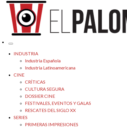
Tu espacio de la industria de cine española y latinoamericana
El Palomitrón
INDUSTRIA
Industria Española
Industria Latinoamericana
CINE
CRÍTICAS
CULTURA SEGURA
DOSSIER CINE
FESTIVALES, EVENTOS Y GALAS
RESCATES DEL SIGLO XX
SERIES
PRIMERAS IMPRESIONES