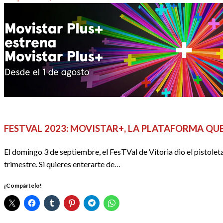
el
FESTIVALES, EVENTOS Y GALAS
Festval2023
REDACTORES
S
FESTVAL 2023: MOVISTAR+, LA PLATAFORMA QU
El domingo 3 de septiembre, el FesTVal de Vitoria dio el pistole
trimestre. Si quieres enterarte de…
¡Compártelo!