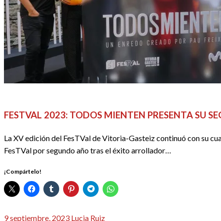
FESTIVALES, EVENTOS Y GALAS
Festval2023
REDACTORES
R
FESTVAL 2023: TODOS MIENTEN PRESENTA SU 
La XV edición del FesTVal de Vitoria-Gasteiz continuó con su cua
FesTVal por segundo año tras el éxito arrollador…
¡Compártelo!
Publicado
9 septiembre, 2023
Lucia Ruiz