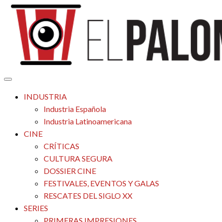
Saltar
al
contenido
Tu espacio de la industria de cine española y latinoamericana
El Palomitrón
INDUSTRIA
Industria Española
Industria Latinoamericana
CINE
CRÍTICAS
CULTURA SEGURA
DOSSIER CINE
FESTIVALES, EVENTOS Y GALAS
RESCATES DEL SIGLO XX
SERIES
PRIMERAS IMPRESIONES