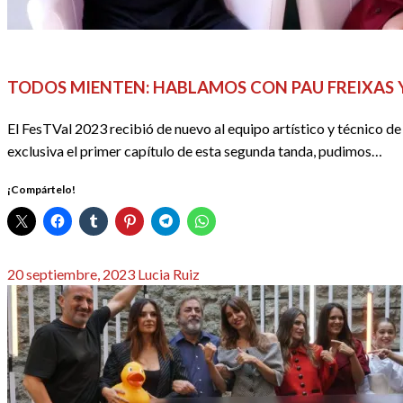
ENTREVISTAS
FESTIVALES, EVENTOS Y GALAS
REDACTORE
TODOS MIENTEN: HABLAMOS CON PAU FREIXAS 
El FesTVal 2023 recibió de nuevo al equipo artístico y técnico 
exclusiva el primer capítulo de esta segunda tanda, pudimos…
¡Compártelo!
Publicado
20 septiembre, 2023
Lucia Ruiz
el