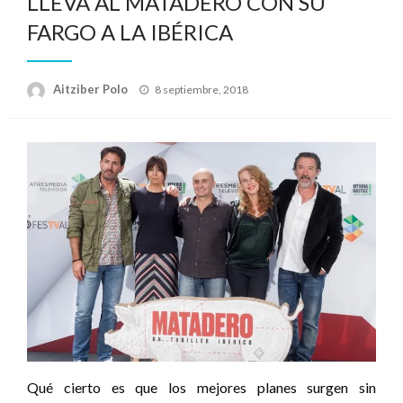
LLEVA AL MATADERO CON SU
FARGO A LA IBÉRICA
Publicado
Aitziber Polo
8 septiembre, 2018
el
Qué cierto es que los mejores planes surgen sin