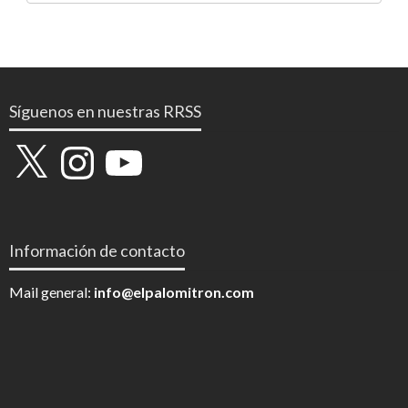
Síguenos en nuestras RRSS
X
Instagram
YouTube
Información de contacto
Mail general:
info@elpalomitron.com