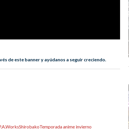
vés de este banner y ayúdanos a seguir creciendo.
P.A.Works
Shirobako
Temporada anime invierno