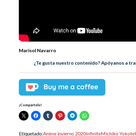
Marisol Navarro
¿Te gusta nuestro contenido? Apóyanos a tra
¡Compártelo!
Etiquetado:
Anime invierno 2020
Infinite
Michiko Yokote