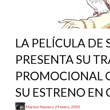
ACTUALIDAD
ANIME / MANGA
REDACTORES
LA PELÍCULA DE
PRESENTA SU TR
PROMOCIONAL 
SU ESTRENO EN 
Publicado
Marisol Navarro
29 enero, 2020