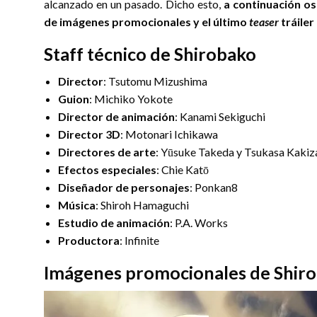
alcanzado en un pasado. Dicho esto,
a continuación os
de imágenes promocionales y el último
teaser
tráiler
Staff técnico de Shirobako
Director
: Tsutomu Mizushima
Guion
: Michiko Yokote
Director de animación
: Kanami Sekiguchi
Director 3D
: Motonari Ichikawa
Directores de arte
: Yūsuke Takeda y Tsukasa Kakiz
Efectos especiales
: Chie Katō
Diseñador de personajes
: Ponkan8
Música
: Shiroh Hamaguchi
Estudio de animación
: P.A. Works
Productora
: Infinite
Imágenes promocionales de Shir