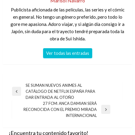
Marisol Navarro
Publicista aficionada de las películas, las series y el cómic
en general. No tengo un género preferido, pero todo lo
gore me apasiona. Adoro viajar, y si algún día consigo ir a
Japón, sin duda para el trayecto tendré preparada toda la
obra de Sui Ishida.
Ver todas las entradas
Navegación
SE SUMAN NUEVOS ANIMES AL
CATÁLOGO DE NETFLIX ESPAÑA PARA
de
Entrada
DAR ENTRADA AL OTOÑO
anterior
entradas
27 FCM: ANCA DAMIAN SERÁ
RECONOCIDA CON EL PREMIO MIRADA
Entrada
INTERNACIONAL
siguiente
¡Encuentra tu contenido favorito!