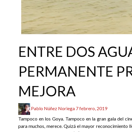
CINE
DOSSIER CINE
REDACTORES
ENTRE DOS AGUA
PERMANENTE PR
MEJORA
Publicado
Pablo Núñez Noriega
7 febrero, 2019
el
Tampoco en los Goya. Tampoco en la gran gala del cine 
para muchos, merece. Quizá el mayor reconocimiento ll