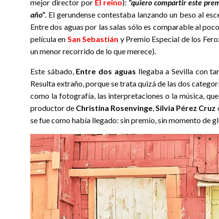
mejor director por
El reino
):
“quiero compartir este prem
año”
. El gerundense contestaba lanzando un beso al esce
Entre dos aguas por las salas sólo es comparable al poc
película en
San Sebastián
y Premio Especial de los Feroz
un menor recorrido de lo que merece).
Este sábado,
Entre dos aguas
llegaba a Sevilla con ta
Resulta extraño, porque se trata quizá de las dos categorí
como la fotografía, las interpretaciones o la música, que
productor de
Christina Rosenvinge
,
Silvia Pérez Cruz
se fue como había llegado: sin premio, sin momento de gl