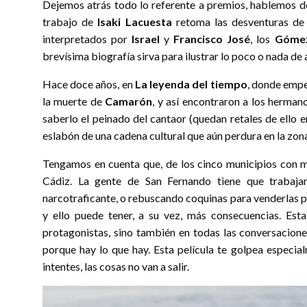
Dejemos atrás todo lo referente a premios, hablemos de
trabajo de
Isaki Lacuesta
retoma las desventuras de 
interpretados por
Israel
y
Francisco José
, los
Góme
brevísima biografía sirva para ilustrar lo poco o nada de a
Hace doce años, en
La leyenda del tiempo
, donde empe
la muerte de
Camarón
, y así encontraron a los herma
saberlo el peinado del cantaor (quedan retales de ello 
eslabón de una cadena cultural que aún perdura en la zon
Tengamos en cuenta que, de los cinco municipios con m
Cádiz. La gente de San Fernando tiene que trabajar,
narcotraficante, o rebuscando coquinas para venderlas po
y ello puede tener, a su vez, más consecuencias. Es
protagonistas, sino también en todas las conversacion
porque hay lo que hay. Esta película te golpea especi
intentes, las cosas no van a salir.