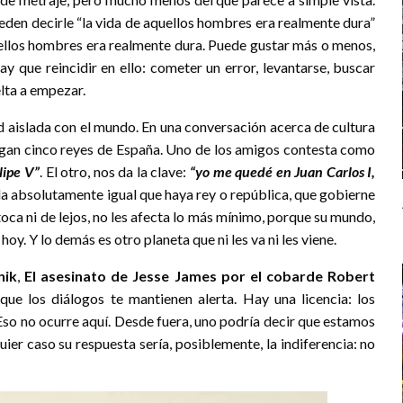
eden decirle “la vida de aquellos hombres era realmente dura”
quellos hombres era realmente dura. Puede gustar más o menos,
ay que reincidir en ello: cometer un error, levantarse, buscar
elta a empezar.
d aislada con el mundo. En una conversación acerca de cultura
 digan cinco reyes de España. Uno de los amigos contesta como
elipe V”
. El otro, nos da la clave:
“yo me quedé en Juan Carlos I,
 da absolutamente igual que haya rey o república, que gobierne
toca ni de lejos, no les afecta lo más mínimo, porque su mundo,
oy. Y lo demás es otro planeta que ni les va ni les viene.
nik
,
El asesinato de Jesse James por el cobarde Robert
que los diálogos te mantienen alerta. Hay una licencia: los
so no ocurre aquí. Desde fuera, uno podría decir que estamos
quier caso su respuesta sería, posiblemente, la indiferencia: no