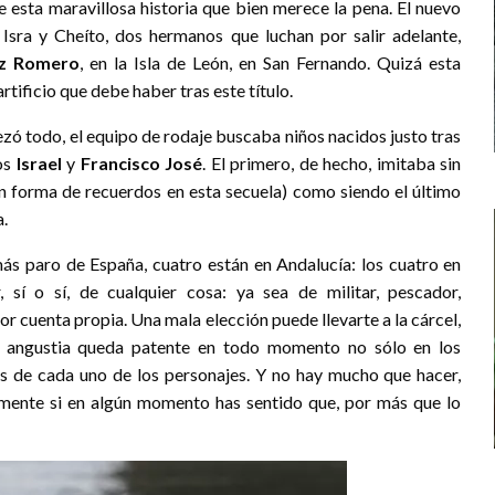
 esta maravillosa historia que bien merece la pena. El nuevo
Isra y Cheíto, dos hermanos que luchan por salir adelante,
z Romero
, en la Isla de León, en San Fernando. Quizá esta
rtificio que debe haber tras este título.
zó todo, el equipo de rodaje buscaba niños nacidos justo tras
nos
Israel
y
Francisco José
. El primero, de hecho, imitaba sin
en forma de recuerdos en esta secuela) como siendo el último
a.
ás paro de España, cuatro están en Andalucía: los cuatro en
 sí o sí, de cualquier cosa: ya sea de militar, pescador,
r cuenta propia. Una mala elección puede llevarte a la cárcel,
ta angustia queda patente en todo momento no sólo en los
es de cada uno de los personajes. Y no hay mucho que hacer,
almente si en algún momento has sentido que, por más que lo