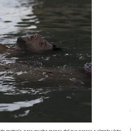
o de metraje, pero mucho menos del que parece a simple vista.