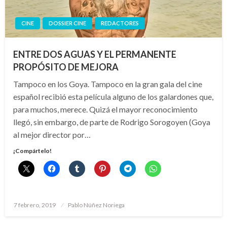
CINE
DOSSIER CINE
REDACTORES
ENTRE DOS AGUAS Y EL PERMANENTE
PROPÓSITO DE MEJORA
Tampoco en los Goya. Tampoco en la gran gala del cine
español recibió esta película alguno de los galardones que,
para muchos, merece. Quizá el mayor reconocimiento
llegó, sin embargo, de parte de Rodrigo Sorogoyen (Goya
al mejor director por…
¡Compártelo!
Publicado
7 febrero, 2019
Pablo Núñez Noriega
el