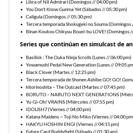
Libra of Nil Admirari (Domingos // 04:00 pm)
You Don’t Know Gunma Yet (Sábados // 05:30 pm)
Caligula (Domingos // 05:30 pm)
Tercera temporada Shokugeki no Souma (Domingos /
Binan Koukou Chikyuu Bouei-bu LOVE! (Domingos //
Series que continúan en simulcast de a
Basilisk : The Ouka Ninja Scrolls (Lunes // 06:00 pm)
Yowamushi Pedal New Generation (Lunes // 09:05 p
Black Clover (Martes // 12:25 pm)
Tercera temporada de Shonen Ashibe GO! GO! Goma
hitorinoshita – The Outcast (Martes // 07:45 pm)
BORUTO – NARUTO NEXT GENERATIONS (Miércole
Yu-Gi-Oh! VRAINS (Miércoles // 07:55 pm)
IDOLiSH7 (Viernes // 04:00 pm)
Katana Maidens ~ Toji No Miko (Viernes // 04:00 pm
HAKYU HOSHIN ENGI (Viernes // 04:15 pm)
Future Card Buddyfight (Sábado // 01:30 am)