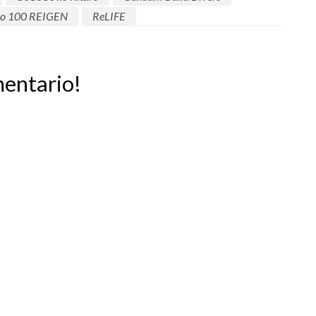
ho 100 REIGEN
ReLIFE
mentario!