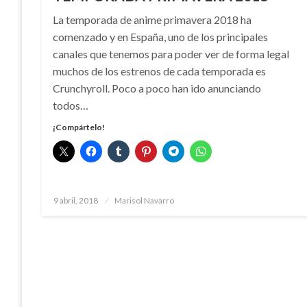
La temporada de anime primavera 2018 ha
comenzado y en España, uno de los principales
canales que tenemos para poder ver de forma legal
muchos de los estrenos de cada temporada es
Crunchyroll. Poco a poco han ido anunciando
todos…
¡Compártelo!
Publicado
9 abril, 2018
Marisol Navarro
el