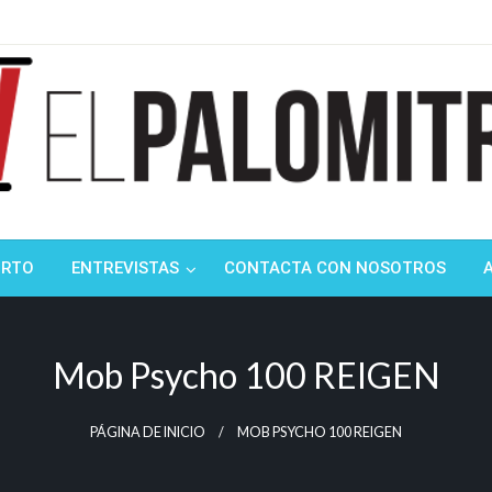
ndustria de cine española y latinoamericana
mitrón
ORTO
ENTREVISTAS
CONTACTA CON NOSOTROS
Mob Psycho 100 REIGEN
PÁGINA DE INICIO
MOB PSYCHO 100 REIGEN