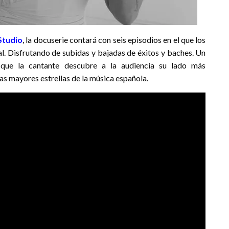
tudio
, la docuserie contará con seis episodios en el que los
l. Disfrutando de subidas y bajadas de éxitos y baches. Un
 que la cantante descubre a la audiencia su lado más
s mayores estrellas de la música española.