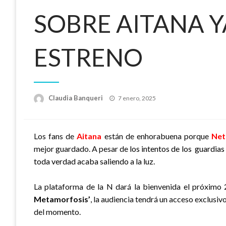
SOBRE AITANA Y
ESTRENO
Publicado
Claudia Banqueri
7 enero, 2025
el
Los fans de
Aitana
están de enhorabuena porque
Netf
mejor guardado. A pesar de
los intentos de los guardias
toda verdad acaba saliendo a la luz.
La plataforma de la N dará la bienvenida el próximo 
Metamorfosis’
, la audiencia tendrá un acceso exclusivo
del momento.