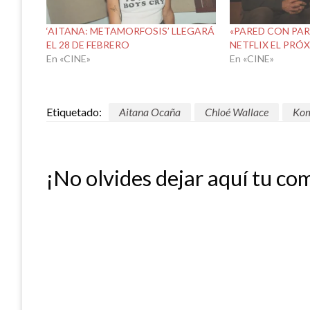
‘AITANA: METAMORFOSIS’ LLEGARÁ
«PARED CON PAR
EL 28 DE FEBRERO
NETFLIX EL PRÓX
En «CINE»
En «CINE»
Etiquetado:
Aitana Ocaña
Chloé Wallace
Kom
¡No olvides dejar aquí tu co