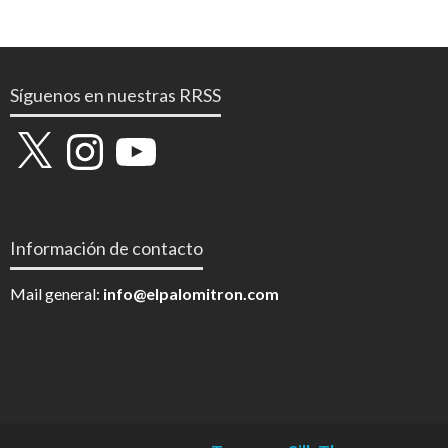
Síguenos en nuestras RRSS
X
Instagram
YouTube
Información de contacto
Mail general:
info@elpalomitron.com