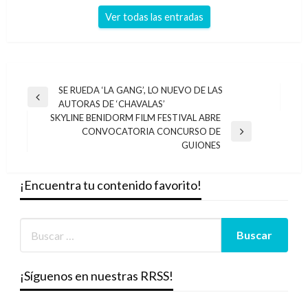
Ver todas las entradas
Navegación
SE RUEDA ‘LA GANG’, LO NUEVO DE LAS
Entrada
AUTORAS DE ‘CHAVALAS’
de
anterior
SKYLINE BENIDORM FILM FESTIVAL ABRE
entradas
CONVOCATORIA CONCURSO DE
Entrada
GUIONES
siguiente
¡Encuentra tu contenido favorito!
¡Síguenos en nuestras RRSS!