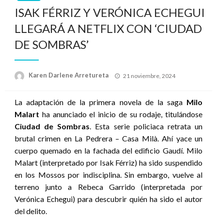
ISAK FÉRRIZ Y VERÓNICA ECHEGUI
LLEGARÁ A NETFLIX CON ‘CIUDAD
DE SOMBRAS’
Publicado
Karen Darlene Arretureta
21 noviembre, 2024
el
La adaptación de la primera novela de la saga
Milo
Malart
ha anunciado el inicio de su rodaje, titulándose
Ciudad de Sombras
. Esta serie policiaca retrata un
brutal crimen en La Pedrera – Casa Milà. Ahí yace un
cuerpo quemado en la fachada del edificio Gaudí. Milo
Malart (interpretado por Isak Férriz) ha sido suspendido
en los Mossos por indisciplina. Sin embargo, vuelve al
terreno junto a Rebeca Garrido (interpretada por
Verónica Echegui) para descubrir quién ha sido el autor
del delito.