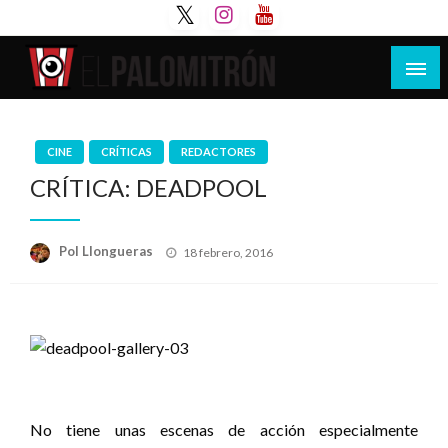
Saltar
al
contenido
Tu espacio de la industria de cine española y
El Palomitrón
latinoamericana
CINE
CRÍTICAS
REDACTORES
CRÍTICA: DEADPOOL
Publicado
Pol Llongueras
18 febrero, 2016
el
No tiene unas escenas de acción especialmente