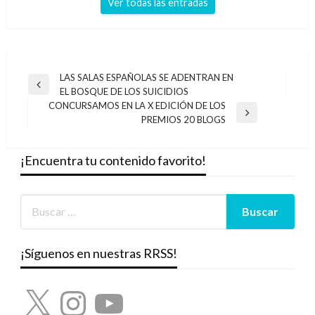
Ver todas las entradas
Navegación
LAS SALAS ESPAÑOLAS SE ADENTRAN EN
Entrada
EL BOSQUE DE LOS SUICIDIOS
de
anterior
CONCURSAMOS EN LA X EDICIÓN DE LOS
entradas
Entrada
PREMIOS 20 BLOGS
siguiente
¡Encuentra tu contenido favorito!
¡Síguenos en nuestras RRSS!
X
Instagram
YouTube