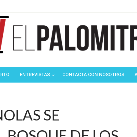
ndustria de cine española y latinoamericana
mitrón
ORTO
ENTREVISTAS
CONTACTA CON NOSOTROS
ÑOLAS SE
L BOSQUE DE LOS