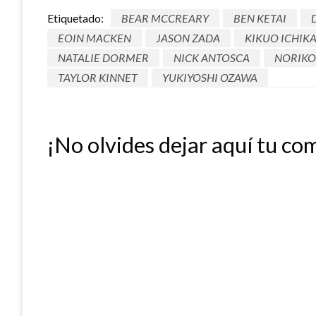
Etiquetado:
BEAR MCCREARY
BEN KETAI
EOIN MACKEN
JASON ZADA
KIKUO ICHIK
NATALIE DORMER
NICK ANTOSCA
NORIKO
TAYLOR KINNET
YUKIYOSHI OZAWA
¡No olvides dejar aquí tu co