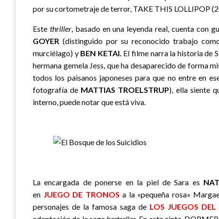
por su cortometraje de terror, TAKE THIS LOLLIPOP (2
Este
thriller
, basado en una leyenda real, cuenta con g
GOYER
(distinguido por su reconocido trabajo com
murciélago) y
BEN KETAI.
El filme narra la historia de
hermana gemela Jess, que ha desaparecido de forma mist
todos los paisanos japoneses para que no entre en ese
fotografía de
MATTIAS TROELSTRUP
), ella siente
interno, puede notar que está viva.
La encargada de ponerse en la piel de Sara es
NAT
en
JUEGO DE TRONOS
a la «pequeña rosa» Margaer
personajes de la famosa saga de
LOS JUEGOS DEL
adaptación de la saga
bestseller
. En esta cinta, DORMER 