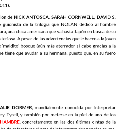
011).
uion de
NICK ANTOSCA, SARAH CORNWELL, DAVID S.
o guionista de la trilogía que NOLAN dedicó al hombre
 Sara, una chica americana que va hasta Japón en busca de su
eriosa. A pesar de las advertencias que le hacen a la joven
 ‘maldito’ bosque (aún más aterrador si cabe gracias a la
 que tiene que ayudar a su hermana, puesto que, en su fuero
ALIE DORMER
, mundialmente conocida por interpretar
y Tyrell, y también por meterse en la piel de uno de los
 HAMBRE
, concretamente en las dos últimas cintas de la
ha de enfrentarse al reto de interpretar dos papeles en uno,