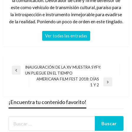
la comunicación. Devorador de cine y firme defensor de
este como vehículo de transmisión cultural, paraíso para
la introspección e instrumento inmejorable para evadirse
de la realidad. Poniendo un poco de orden en este tinglado.
Ver todas las entradas
Navegación
INAUGURACIÓN DE LA XV MUESTRA SYFY:
Entrada
UN PLIEGUE EN EL TIEMPO
de
anterior
AMERICANA FILM FEST 2018: DÍAS
entradas
Entrada
1 Y 2
siguiente
¡Encuentra tu contenido favorito!