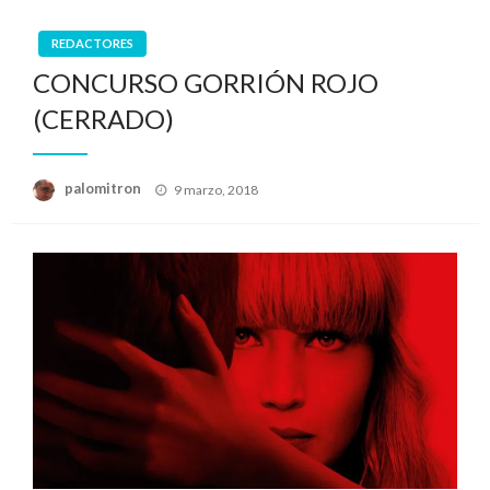
REDACTORES
CONCURSO GORRIÓN ROJO
(CERRADO)
Publicado
palomitron
9 marzo, 2018
el