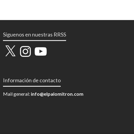
Síguenos en nuestras RRSS
X
Instagram
YouTube
Información de contacto
Mail general:
info@elpalomitron.com