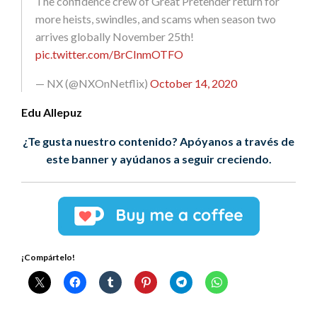
The confidence crew of Great Pretender return for
more heists, swindles, and scams when season two
arrives globally November 25th!
pic.twitter.com/BrCInmOTFO
— NX (@NXOnNetflix)
October 14, 2020
Edu Allepuz
¿Te gusta nuestro contenido? Apóyanos a través de
este banner y ayúdanos a seguir creciendo.
¡Compártelo!