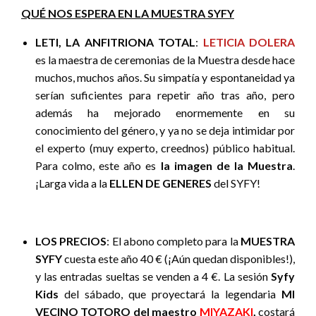
QUÉ NOS ESPERA EN LA MUESTRA SYFY
LETI, LA ANFITRIONA TOTAL
:
LETICIA DOLERA
es la maestra de ceremonias de la Muestra desde hace
muchos, muchos años. Su simpatía y espontaneidad ya
serían suficientes para repetir año tras año, pero
además ha mejorado enormemente en su
conocimiento del género, y ya no se deja intimidar por
el experto (muy experto, creednos) público habitual.
Para colmo, este año es
la imagen de la Muestra
.
¡Larga vida a la
ELLEN DE GENERES
del SYFY!
LOS PRECIOS
: El abono completo para la
MUESTRA
SYFY
cuesta este año 40 € (¡Aún quedan disponibles!),
y las entradas sueltas se venden a 4 €. La sesión
Syfy
Kids
del sábado, que proyectará la legendaria
MI
VECINO TOTORO del maestro
MIYAZAKI
,
costará