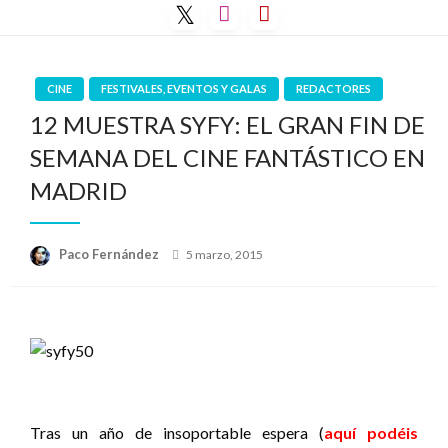
Saltar
al
contenido
CINE
FESTIVALES, EVENTOS Y GALAS
REDACTORES
12 MUESTRA SYFY: EL GRAN FIN DE
SEMANA DEL CINE FANTÁSTICO EN
MADRID
Publicado
Paco Fernández
5 marzo, 2015
el
Tras un año de insoportable espera (
aquí podéis