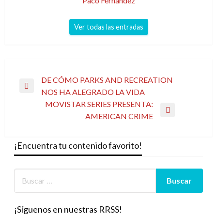
Paco Fernández
Ver todas las entradas
Navegación
DE CÓMO PARKS AND RECREATION
Entrada
NOS HA ALEGRADO LA VIDA
de
anterior
MOVISTAR SERIES PRESENTA:
entradas
Entrada
AMERICAN CRIME
siguiente
¡Encuentra tu contenido favorito!
¡Síguenos en nuestras RRSS!