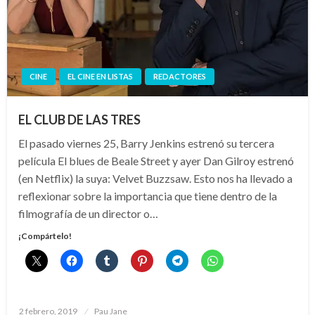
CINE
EL CINE EN LISTAS
REDACTORES
EL CLUB DE LAS TRES
El pasado viernes 25, Barry Jenkins estrenó su tercera
película El blues de Beale Street y ayer Dan Gilroy estrenó
(en Netflix) la suya: Velvet Buzzsaw. Esto nos ha llevado a
reflexionar sobre la importancia que tiene dentro de la
filmografía de un director o…
¡Compártelo!
Publicado
2 febrero, 2019
Pau Jane