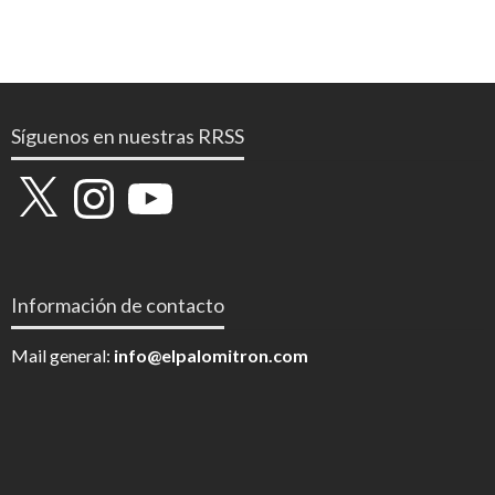
Síguenos en nuestras RRSS
X
Instagram
YouTube
Información de contacto
Mail general:
info@elpalomitron.com