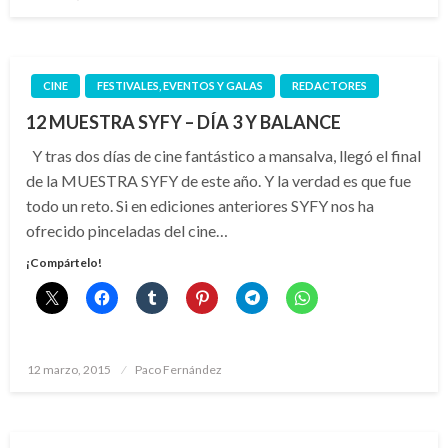
el
CINE
FESTIVALES, EVENTOS Y GALAS
REDACTORES
12 MUESTRA SYFY – DÍA 3 Y BALANCE
Y tras dos días de cine fantástico a mansalva, llegó el final
de la MUESTRA SYFY de este año. Y la verdad es que fue
todo un reto. Si en ediciones anteriores SYFY nos ha
ofrecido pinceladas del cine…
¡Compártelo!
Publicado
12 marzo, 2015
Paco Fernández
el