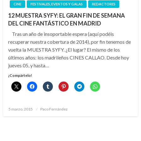
CINE
FESTIVALES, EVENTOS Y GALAS
REDACTORES
12 MUESTRA SYFY: EL GRAN FIN DE SEMANA
DEL CINE FANTÁSTICO EN MADRID
Tras un año de insoportable espera (aquí podéis
recuperar nuestra cobertura de 2014), por fin tenemos de
vuelta la MUESTRA SYFY. ¿El lugar? El mismo de los
últimos años: los madrileños CINES CALLAO. Desde hoy
jueves 05, y hasta…
¡Compártelo!
Publicado
5 marzo, 2015
Paco Fernández
el