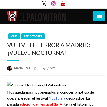
Saltar
al
contenido
Tu espacio de la industria de cine española y
El Palomitrón
latinoamericana
CINE
REDACTORES
VUELVE EL TERROR A MADRID:
¡VUELVE NOCTURNA!
Publicado
María Páez
4 mayo, 2017
el
Nos quedamos muy apenados al conocer la noticia de
que, al parecer, el festival
Nocturna
decía adiós. La
pasada
edición del festival (la IV)
tenía el listón muy