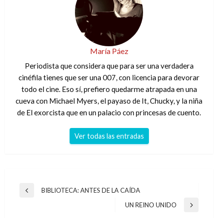
María Páez
Periodista que considera que para ser una verdadera
cinéfila tienes que ser una 007, con licencia para devorar
todo el cine. Eso sí, prefiero quedarme atrapada en una
cueva con Michael Myers, el payaso de It, Chucky, y la niña
de El exorcista que en un palacio con princesas de cuento.
Ver todas las entradas
Navegación
BIBLIOTECA: ANTES DE LA CAÍDA
Entrada
de
anterior
UN REINO UNIDO
Entrada
entradas