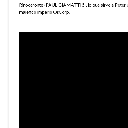
Rinoceronte (PAUL GIAMATTI!!), lo que sirve a Peter par
maléfico imperio OsCorp.