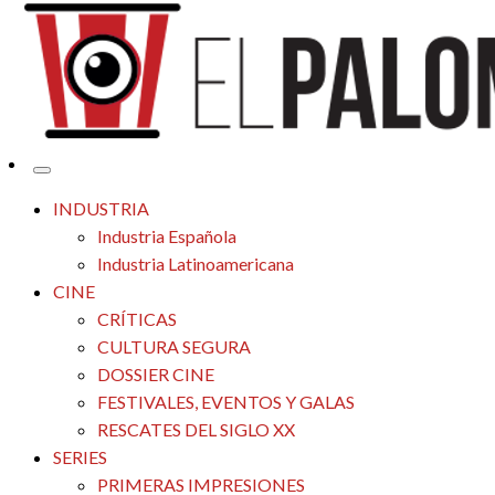
Tu espacio de la industria de cine española y latinoamericana
El Palomitrón
INDUSTRIA
Industria Española
Industria Latinoamericana
CINE
CRÍTICAS
CULTURA SEGURA
DOSSIER CINE
FESTIVALES, EVENTOS Y GALAS
RESCATES DEL SIGLO XX
SERIES
PRIMERAS IMPRESIONES