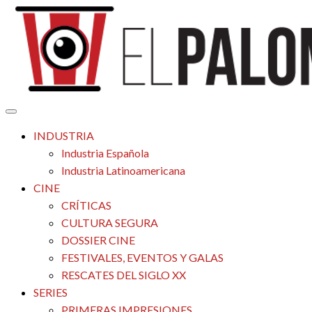
Saltar
al
contenido
Tu espacio de la industria de cine española y latinoamericana
El Palomitrón
INDUSTRIA
Industria Española
Industria Latinoamericana
CINE
CRÍTICAS
CULTURA SEGURA
DOSSIER CINE
FESTIVALES, EVENTOS Y GALAS
RESCATES DEL SIGLO XX
SERIES
PRIMERAS IMPRESIONES