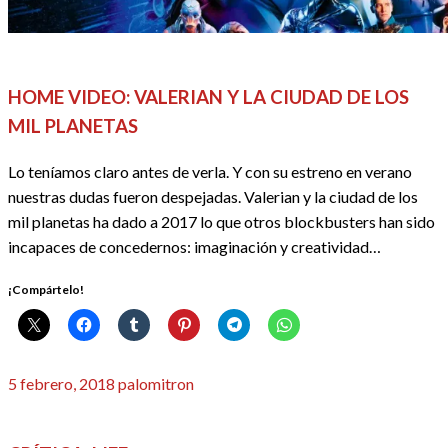
REDACTORES
HOME VIDEO: VALERIAN Y LA CIUDAD DE LOS
MIL PLANETAS
Lo teníamos claro antes de verla. Y con su estreno en verano
nuestras dudas fueron despejadas. Valerian y la ciudad de los
mil planetas ha dado a 2017 lo que otros blockbusters han sido
incapaces de concedernos: imaginación y creatividad…
¡Compártelo!
Publicado
5 febrero, 2018
palomitron
el
CINE
CRÍTICAS
REDACTORES