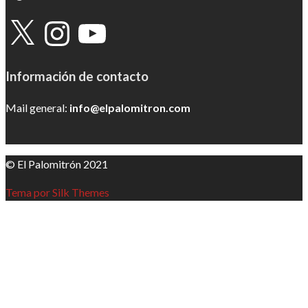
X
Instagram
YouTube
Información de contacto
Mail general:
info@elpalomitron.com
© El Palomitrón 2021
Tema por Silk Themes