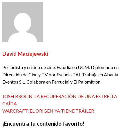
David Maciejewski
Periodista y crítico de cine. Estudia en UCM. Diplomado en
Dirección de Cine y TV por Escuela TAI. Trabaja en Abania
Eventos S.L. Colabora en Farrucini y El Palomitrón.
Ver todas las entradas
Entrada
Navegación
JOSH BROLIN. LA RECUPERACIÓN DE UNA ESTRELLA
anterior
CAÍDA.
de
Entrada
WARCRAFT: EL ORIGEN YA TIENE TRÁILER
siguiente
entradas
¡Encuentra tu contenido favorito!