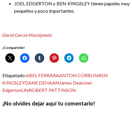
JOEL EDGERTON y BEN KINGSLEY tienen papeles muy
pequeños y poco importantes.
David García Maciejewski
¡Compártelo!
Etiquetado:
ABEL FERRARA
ANTON CORBIJN
BEN
KINGSLEY
DANE DEHAAN
James Dean
Joel
Edgerton
Life
ROBERT PATTINSON
¡No olvides dejar aquí tu comentario!