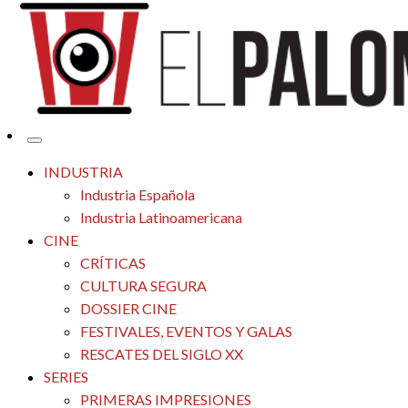
Tu espacio de la industria de cine española y latinoamericana
El Palomitrón
INDUSTRIA
Industria Española
Industria Latinoamericana
CINE
CRÍTICAS
CULTURA SEGURA
DOSSIER CINE
FESTIVALES, EVENTOS Y GALAS
RESCATES DEL SIGLO XX
SERIES
PRIMERAS IMPRESIONES