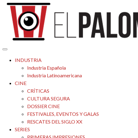
Saltar
al
contenido
Tu espacio de la industria de cine española y latinoamericana
El Palomitrón
INDUSTRIA
Industria Española
Industria Latinoamericana
CINE
CRÍTICAS
CULTURA SEGURA
DOSSIER CINE
FESTIVALES, EVENTOS Y GALAS
RESCATES DEL SIGLO XX
SERIES
PRIMERAS IMPRESIONES