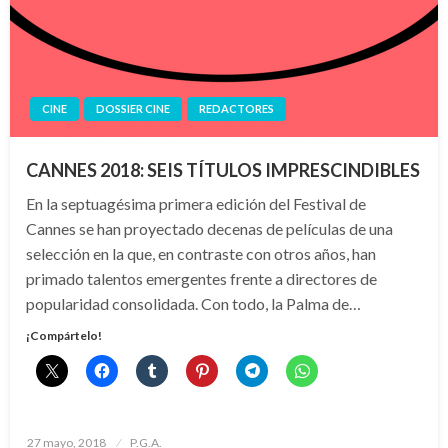
CINE
DOSSIER CINE
REDACTORES
CANNES 2018: SEIS TÍTULOS IMPRESCINDIBLES
En la septuagésima primera edición del Festival de
Cannes se han proyectado decenas de películas de una
selección en la que, en contraste con otros años, han
primado talentos emergentes frente a directores de
popularidad consolidada. Con todo, la Palma de…
¡Compártelo!
Publicado
27 mayo, 2018
P.G.A.