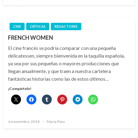
el
CINE
CRÍTICAS
REDACTORES
FRENCH WOMEN
El cine francés se podría comparar con una pequeña
delicatessen, siempre bienvenida en la taquilla española,
ya sea por sus pequeñas o mayores producciones que
llegan anualmente, y que traen a nuestra cartelera
fantásticas historias como las de estos últimos…
¡Compártelo!
Publicado
6 noviembre, 2014
María Páez
el