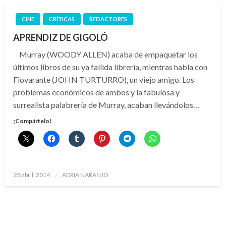
CINE
CRÍTICAS
REDACTORES
APRENDIZ DE GIGOLÓ
Murray (WOODY ALLEN) acaba de empaquetar los
últimos libros de su ya fallida librería, mientras habla con
Fiovarante (JOHN TURTURRO), un viejo amigo. Los
problemas económicos de ambos y la fabulosa y
surrealista palabrería de Murray, acaban llevándolos…
¡Compártelo!
Publicado
28 abril, 2014
ADRIA NARANJO
el