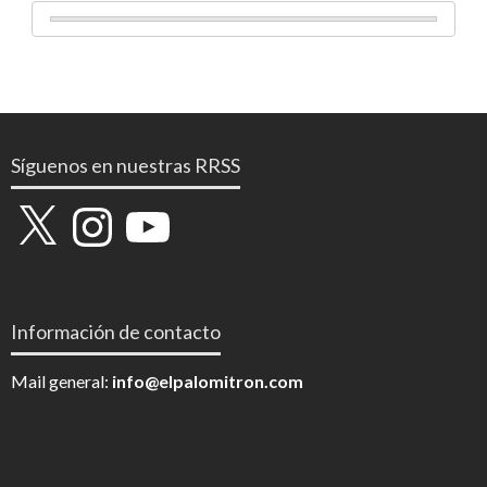
Síguenos en nuestras RRSS
X
Instagram
YouTube
Información de contacto
Mail general:
info@elpalomitron.com