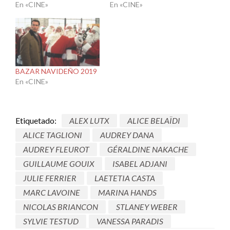
En «CINE»
En «CINE»
BAZAR NAVIDEÑO 2019
En «CINE»
Etiquetado:
ALEX LUTX
ALICE BELAÏDI
ALICE TAGLIONI
AUDREY DANA
AUDREY FLEUROT
GÉRALDINE NAKACHE
GUILLAUME GOUIX
ISABEL ADJANI
JULIE FERRIER
LAETETIA CASTA
MARC LAVOINE
MARINA HANDS
NICOLAS BRIANCON
STLANEY WEBER
SYLVIE TESTUD
VANESSA PARADIS