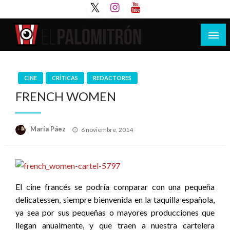
Saltar
al
contenido
Tu espacio de la industria de cine española y
El Palomitrón
latinoamericana
CINE
CRÍTICAS
REDACTORES
FRENCH WOMEN
Publicado
María Páez
6 noviembre, 2014
el
El cine francés se podría comparar con una pequeña
delicatessen, siempre bienvenida en la taquilla española,
ya sea por sus pequeñas o mayores producciones que
llegan anualmente, y que traen a nuestra cartelera