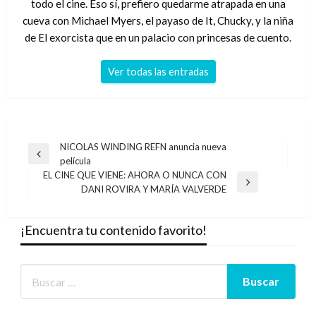
todo el cine. Eso sí, prefiero quedarme atrapada en una
cueva con Michael Myers, el payaso de It, Chucky, y la niña
de El exorcista que en un palacio con princesas de cuento.
Ver todas las entradas
Navegación
NICOLAS WINDING REFN anuncia nueva
Entrada
película
de
anterior
EL CINE QUE VIENE: AHORA O NUNCA CON
entradas
Entrada
DANI ROVIRA Y MARÍA VALVERDE
siguiente
¡Encuentra tu contenido favorito!