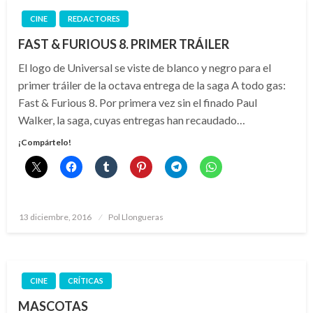
CINE
REDACTORES
FAST & FURIOUS 8. PRIMER TRÁILER
El logo de Universal se viste de blanco y negro para el
primer tráiler de la octava entrega de la saga A todo gas:
Fast & Furious 8. Por primera vez sin el finado Paul
Walker, la saga, cuyas entregas han recaudado…
¡Compártelo!
Publicado
13 diciembre, 2016
Pol Llongueras
el
CINE
CRÍTICAS
MASCOTAS