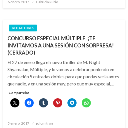
Publicado
6 enero, 2017
Gabriela Rubio
el
REDACTORES
CONCURSO ESPECIAL MÚLTIPLE. ¡TE
INVITAMOS A UNA SESIÓN CON SORPRESA!
(CERRADO)
El 27 de enero llega el nuevo thriller de M. Night
Shyamalan, Múltiple, y lo vamos a celebrar poniendo en
circulación 5 entradas dobles para que puedas verla antes
que nadie, y en una sesión muy, pero que muy especial,…
¡Compártelo!
Publicado
5 enero, 2017
palomitron
el