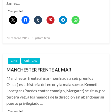
James…
¡Compártelo!
Publicado
13 febrero, 2017
palomitron
el
CINE
CRÍTICAS
MANCHESTER FRENTE AL MAR
Manchester frente al mar (nominada a seis premios
Oscar) es la historia del error y la mala suerte. Kenneth
Lonergan (Puedes contar conmigo, Margaret) se sitúa, por
tercera vez, a los mandos de la dirección sin abandonar su
puesto privilegiado,…
¡Compártelo!