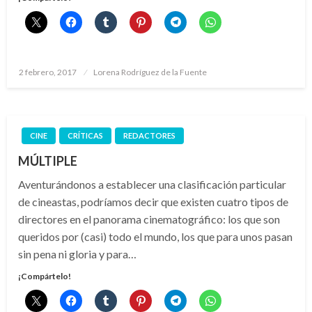
Publicado
2 febrero, 2017
Lorena Rodríguez de la Fuente
el
CINE
CRÍTICAS
REDACTORES
MÚLTIPLE
Aventurándonos a establecer una clasificación particular
de cineastas, podríamos decir que existen cuatro tipos de
directores en el panorama cinematográfico: los que son
queridos por (casi) todo el mundo, los que para unos pasan
sin pena ni gloria y para…
¡Compártelo!