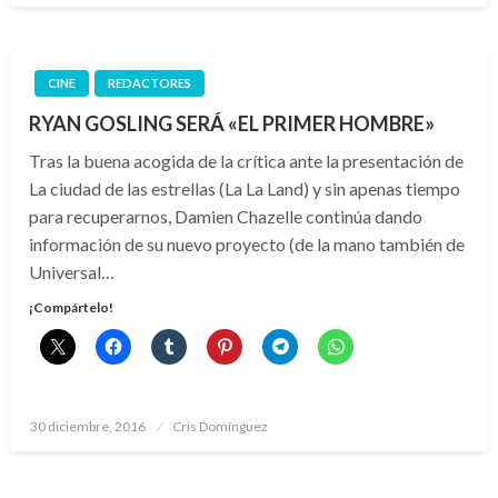
CINE
REDACTORES
RYAN GOSLING SERÁ «EL PRIMER HOMBRE»
Tras la buena acogida de la crítica ante la presentación de
La ciudad de las estrellas (La La Land) y sin apenas tiempo
para recuperarnos, Damien Chazelle continúa dando
información de su nuevo proyecto (de la mano también de
Universal…
¡Compártelo!
Publicado
30 diciembre, 2016
Cris Domínguez
el