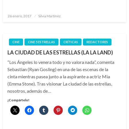
Publicado
26 enero, 2017
Silvia Martínez
el
CINE
CINE 5 ESTRELLAS
CRÍTICAS
REDACTORES
LA CIUDAD DE LAS ESTRELLAS (LA LA LAND)
“Los Ángeles lo venera todo y no valora nada”, comenta
Sebastian (Ryan Gosling) en una de las escenas de la
cinta mientras pasea junto a la aspirante a actriz Mia
(Emma Stone). Tras visionar La ciudad de las estrellas,
nosotros, además de…
¡Compártelo!