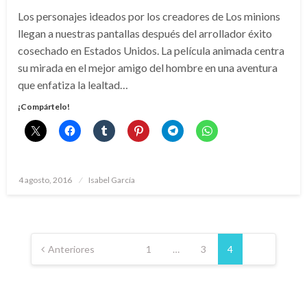
Los personajes ideados por los creadores de Los minions
llegan a nuestras pantallas después del arrollador éxito
cosechado en Estados Unidos. La película animada centra
su mirada en el mejor amigo del hombre en una aventura
que enfatiza la lealtad…
¡Compártelo!
Publicado
4 agosto, 2016
Isabel García
el
Paginación
de
Anteriores
1
…
3
4
entradas