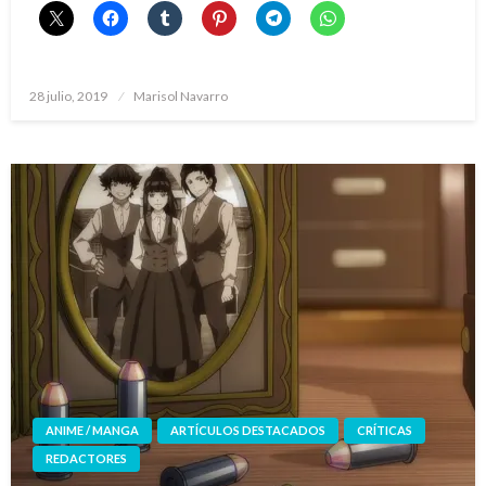
Publicado
28 julio, 2019
Marisol Navarro
el
ANIME / MANGA
ARTÍCULOS DESTACADOS
CRÍTICAS
REDACTORES