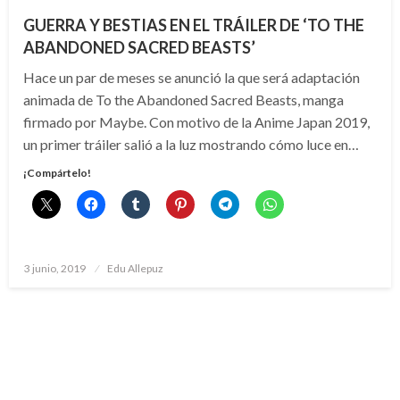
GUERRA Y BESTIAS EN EL TRÁILER DE ‘TO THE
ABANDONED SACRED BEASTS’
Hace un par de meses se anunció la que será adaptación
animada de To the Abandoned Sacred Beasts, manga
firmado por Maybe. Con motivo de la Anime Japan 2019,
un primer tráiler salió a la luz mostrando cómo luce en…
¡Compártelo!
Publicado
3 junio, 2019
Edu Allepuz
el