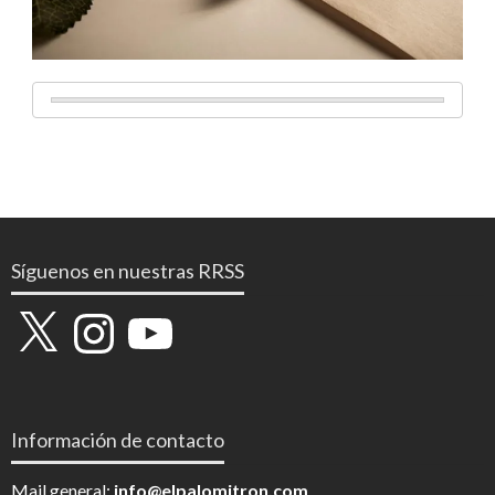
Síguenos en nuestras RRSS
X
Instagram
YouTube
Información de contacto
Mail general:
info@elpalomitron.com