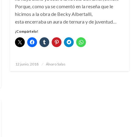
Porque, como ya se comentó en la reseña que le
hicimos a la obra de Becky Albertalli,
esta encerraba un aura de ternura y de juventud…
¡Compártelo!
Publicado
12 junio, 2018
Álvaro Salas
el