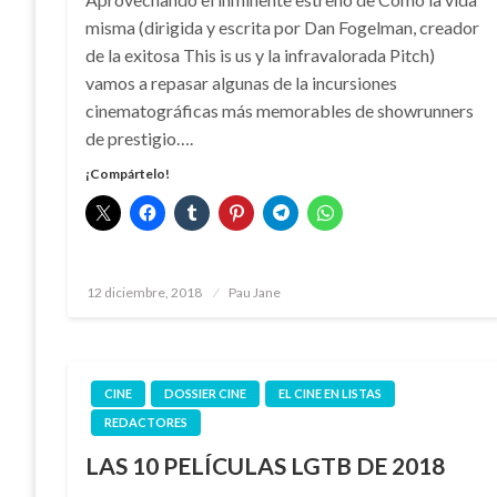
misma (dirigida y escrita por Dan Fogelman, creador
de la exitosa This is us y la infravalorada Pitch)
vamos a repasar algunas de la incursiones
cinematográficas más memorables de showrunners
de prestigio….
¡Compártelo!
Publicado
12 diciembre, 2018
Pau Jane
el
CINE
DOSSIER CINE
EL CINE EN LISTAS
REDACTORES
LAS 10 PELÍCULAS LGTB DE 2018