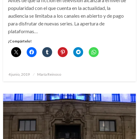
Antes de que la ficción en televisión alcanzara el nivel de
popularidad con el que cuenta en la actualidad, la
audiencia se limitaba a los canales en abierto y de pago
para disfrutar de nuevas series. La apertura de
plataformas…
¡Compártelo!
Publicado
4 junio, 2019
María Reinoso
el