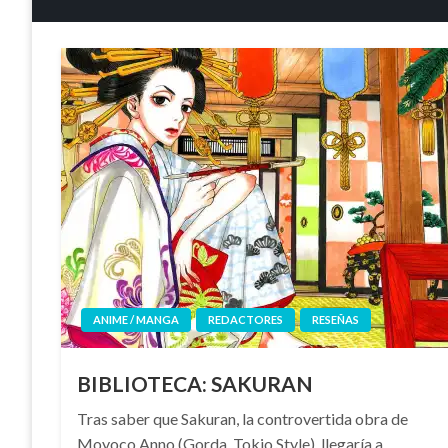
ANIME / MANGA
REDACTORES
RESEÑAS
BIBLIOTECA: SAKURAN
Tras saber que Sakuran, la controvertida obra de
Moyoco Anno (Gorda, Tokio Style), llegaría a