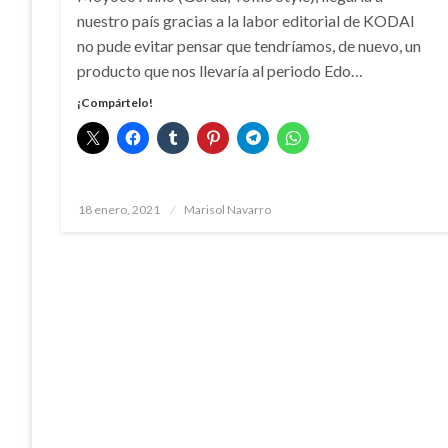
nuestro país gracias a la labor editorial de KODAI
no pude evitar pensar que tendríamos, de nuevo, un
producto que nos llevaría al periodo Edo…
¡Compártelo!
Publicado
18 enero, 2021
Marisol Navarro
el