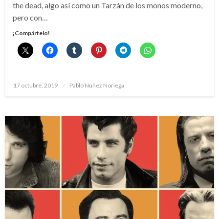
the dead, algo así como un Tarzán de los monos moderno,
pero con…
¡Compártelo!
Publicado
17 octubre, 2019
Pablo Núñez Noriega
el