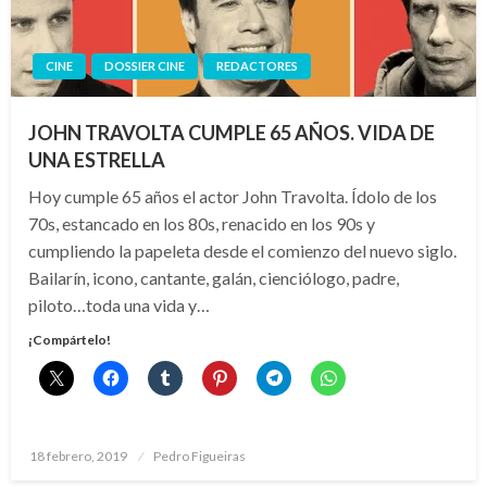
CINE
DOSSIER CINE
REDACTORES
JOHN TRAVOLTA CUMPLE 65 AÑOS. VIDA DE
UNA ESTRELLA
Hoy cumple 65 años el actor John Travolta. Ídolo de los
70s, estancado en los 80s, renacido en los 90s y
cumpliendo la papeleta desde el comienzo del nuevo siglo.
Bailarín, icono, cantante, galán, cienciólogo, padre,
piloto…toda una vida y…
¡Compártelo!
Publicado
18 febrero, 2019
Pedro Figueiras
el