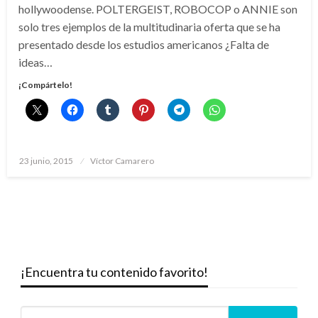
hollywoodense. POLTERGEIST, ROBOCOP o ANNIE son
solo tres ejemplos de la multitudinaria oferta que se ha
presentado desde los estudios americanos ¿Falta de
ideas…
¡Compártelo!
Publicado
23 junio, 2015
Víctor Camarero
el
¡Encuentra tu contenido favorito!