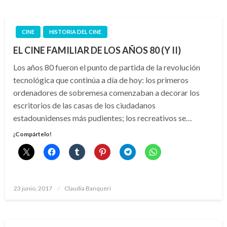
CINE
HISTORIA DEL CINE
EL CINE FAMILIAR DE LOS AÑOS 80 (Y II)
Los años 80 fueron el punto de partida de la revolución
tecnológica que continúa a día de hoy: los primeros
ordenadores de sobremesa comenzaban a decorar los
escritorios de las casas de los ciudadanos
estadounidenses más pudientes; los recreativos se…
¡Compártelo!
Publicado
23 junio, 2017
Claudia Banqueri
el