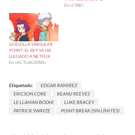
En «CINE»
GODZILLA SINGULAR
POINT: EL REY YA HA
LLEGADO A NETFLIX
En «ACTUALIDAD»
Etiquetado:
EDGAR RAMIREZ
ERICSON CORE
KEANU REEVES
LE LLAMAN BODHI
LUKE BRACEY
PATRICK SWAYZE
POINT BREAK (SIN LÍMITES)