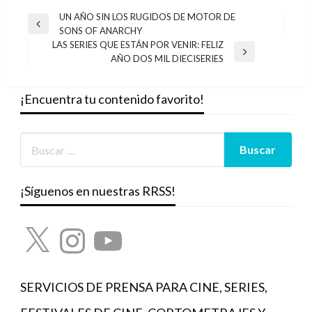
Navegación
UN AÑO SIN LOS RUGIDOS DE MOTOR DE
Entrada
SONS OF ANARCHY
de
anterior
LAS SERIES QUE ESTÁN POR VENIR: FELIZ
entradas
Entrada
AÑO DOS MIL DIECISERIES
siguiente
¡Encuentra tu contenido favorito!
¡Síguenos en nuestras RRSS!
X
Instagram
YouTube
SERVICIOS DE PRENSA PARA CINE, SERIES,