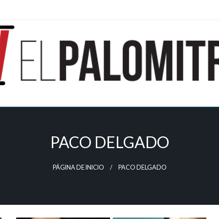
ndustria de cine española y latinoamericana
mitrón
PACO DELGADO
PÁGINA DE INICIO
PACO DELGADO