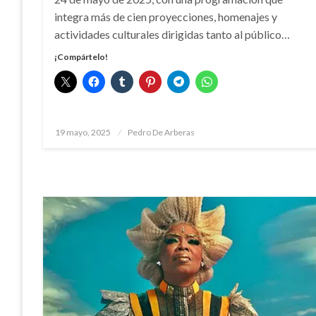
integra más de cien proyecciones, homenajes y
actividades culturales dirigidas tanto al público…
¡Compártelo!
Publicado
19 mayo, 2025
Pedro De Arberas
el