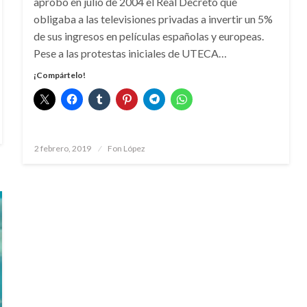
aprobó en julio de 2004 el Real Decreto que
obligaba a las televisiones privadas a invertir un 5%
de sus ingresos en películas españolas y europeas.
Pese a las protestas iniciales de UTECA…
¡Compártelo!
Publicado
2 febrero, 2019
Fon López
el