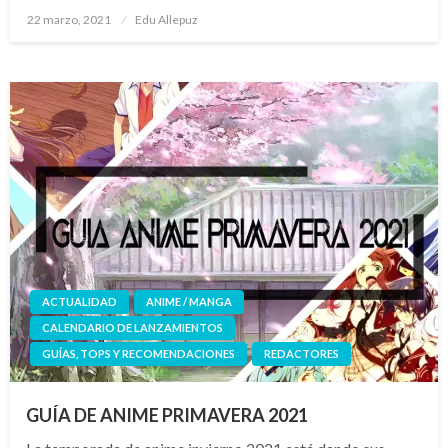
Publicado
22 marzo, 2021
Edu Allepuz
el
ACTUALIDAD
ANIME / MANGA
CALENDARIO DE LANZAMIENTOS
GUÍAS, TOPS Y RECOMENDACIONES
REDACTORES
GUÍA DE ANIME PRIMAVERA 2021