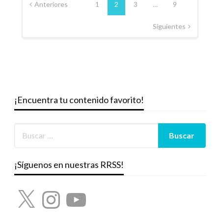
de
Anteriores
1
2
3
…
9
entradas
Siguientes
¡Encuentra tu contenido favorito!
¡Síguenos en nuestras RRSS!
X
Instagram
YouTube