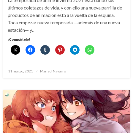
La temporada de anime invierno 2021 está dando sus
últimos coletazos de vida, y con ello una nueva parrilla de
productos de animación está a la vuelta de la esquina.
Toca empezar nueva temporada —además de una nueva
estación— y…
¡Compártelo!
Publicado
11 marzo, 2021
Marisol Navarro
el