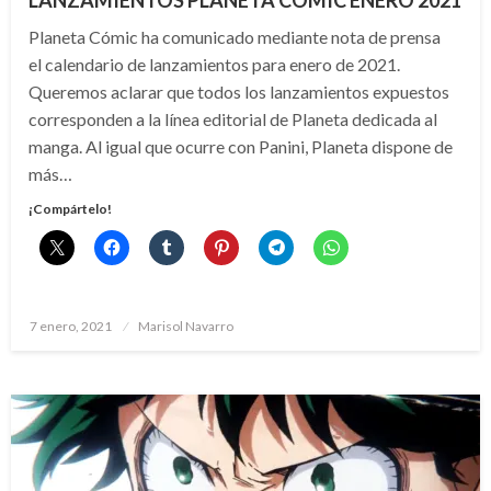
LANZAMIENTOS PLANETA CÓMIC ENERO 2021
Planeta Cómic ha comunicado mediante nota de prensa
el calendario de lanzamientos para enero de 2021.
Queremos aclarar que todos los lanzamientos expuestos
corresponden a la línea editorial de Planeta dedicada al
manga. Al igual que ocurre con Panini, Planeta dispone de
más…
¡Compártelo!
Publicado
7 enero, 2021
Marisol Navarro
el