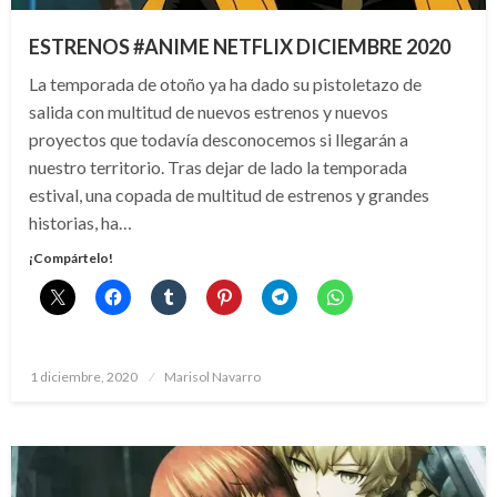
ESTRENOS #ANIME NETFLIX DICIEMBRE 2020
La temporada de otoño ya ha dado su pistoletazo de
salida con multitud de nuevos estrenos y nuevos
proyectos que todavía desconocemos si llegarán a
nuestro territorio. Tras dejar de lado la temporada
estival, una copada de multitud de estrenos y grandes
historias, ha…
¡Compártelo!
Publicado
1 diciembre, 2020
Marisol Navarro
el