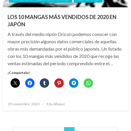
LOS 10 MANGAS MÁS VENDIDOS DE 2020 EN
JAPÓN
A través del medio nipón Oricon podemos conocer con
mayor precisión algunos datos comerciales de aquellas
obras más demandadas por el público japonés. Un listado
con los 10 mangas más vendidos de 2020 que recoge las
ventas estimadas del período comprendido entre el…
¡Compártelo!
Publicado
29 noviembre, 2020
Edu Allepuz
el
Paginación