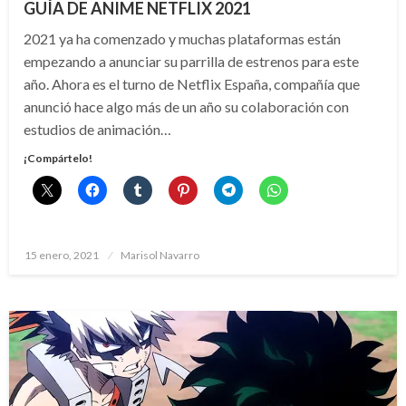
GUÍA DE ANIME NETFLIX 2021
2021 ya ha comenzado y muchas plataformas están
empezando a anunciar su parrilla de estrenos para este
año. Ahora es el turno de Netflix España, compañía que
anunció hace algo más de un año su colaboración con
estudios de animación…
¡Compártelo!
Publicado
15 enero, 2021
Marisol Navarro
el