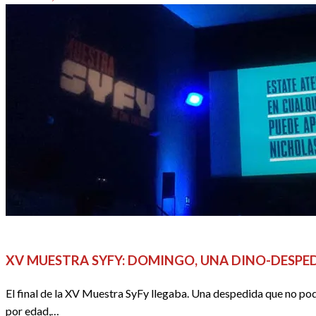
el
CINE
CRÍTICAS
REDACTORES
XV MUESTRA SYFY: DOMINGO, UNA DINO-DESPE
El final de la XV Muestra SyFy llegaba. Una despedida que no podí
por edad,…