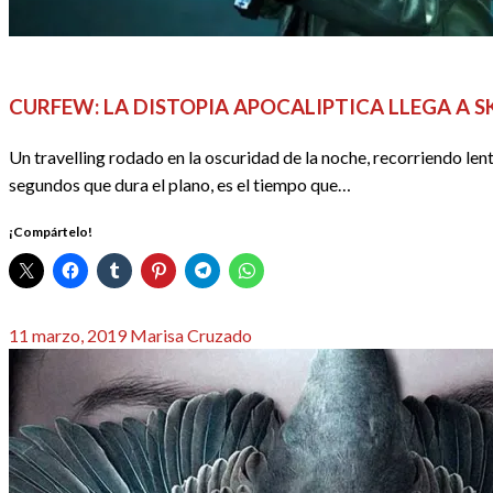
PRIMERAS IMPRESIONES
REDACTORES
SERIES
CURFEW: LA DISTOPIA APOCALIPTICA LLEGA A S
Un travelling rodado en la oscuridad de la noche, recorriendo le
segundos que dura el plano, es el tiempo que…
¡Compártelo!
Publicado
11 marzo, 2019
Marisa Cruzado
el