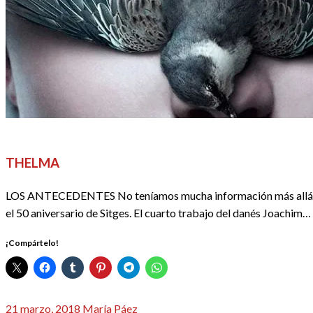
CINE
CINE 5 ESTRELLAS
CRÍTICAS
REDACTORES
THELMA
LOS ANTECEDENTES No teníamos mucha información más allá de lo
el 50 aniversario de Sitges. El cuarto trabajo del danés Joachim…
¡Compártelo!
Publicado
21 marzo, 2018
María Páez