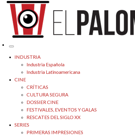
Tu espacio de la industria de cine española y latinoamericana
El Palomitrón
INDUSTRIA
Industria Española
Industria Latinoamericana
CINE
CRÍTICAS
CULTURA SEGURA
DOSSIER CINE
FESTIVALES, EVENTOS Y GALAS
RESCATES DEL SIGLO XX
SERIES
PRIMERAS IMPRESIONES