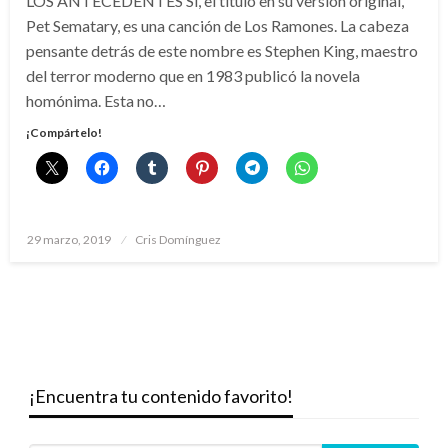
LOS ANTECEDENTES Sí, el título en su versión original,
Pet Sematary, es una canción de Los Ramones. La cabeza
pensante detrás de este nombre es Stephen King, maestro
del terror moderno que en 1983 publicó la novela
homónima. Esta no…
¡Compártelo!
Publicado
29 marzo, 2019
Cris Domínguez
el
¡Encuentra tu contenido favorito!