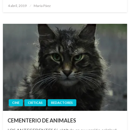
Publicado
4 abril, 2019
María Páez
el
CINE
CRÍTICAS
REDACTORES
CEMENTERIO DE ANIMALES