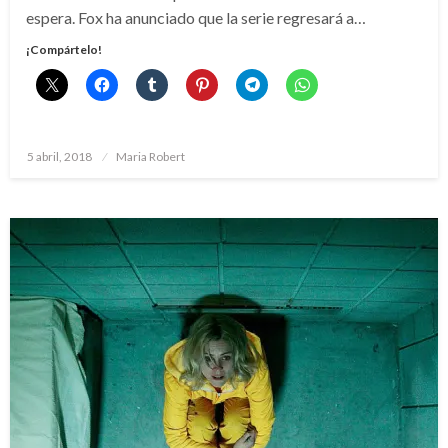
espera. Fox ha anunciado que la serie regresará a…
¡Compártelo!
Publicado
5 abril, 2018
Maria Robert
el