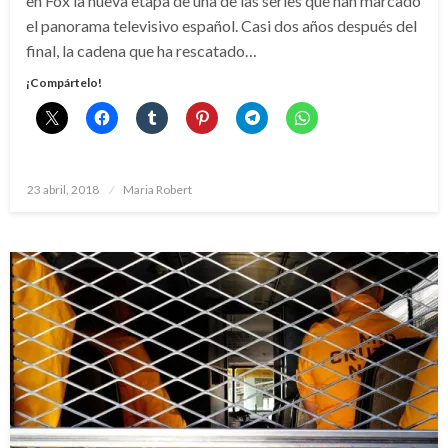
en Fox la nueva etapa de una de las series que han marcado
el panorama televisivo español. Casi dos años después del
final, la cadena que ha rescatado…
¡Compártelo!
Publicado
23 abril, 2018
Maria Robert
el