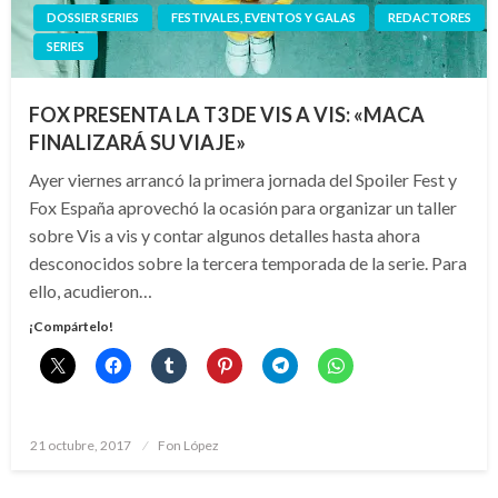
DOSSIER SERIES
FESTIVALES, EVENTOS Y GALAS
REDACTORES
SERIES
FOX PRESENTA LA T3 DE VIS A VIS: «MACA
FINALIZARÁ SU VIAJE»
Ayer viernes arrancó la primera jornada del Spoiler Fest y
Fox España aprovechó la ocasión para organizar un taller
sobre Vis a vis y contar algunos detalles hasta ahora
desconocidos sobre la tercera temporada de la serie. Para
ello, acudieron…
¡Compártelo!
Publicado
21 octubre, 2017
Fon López
el