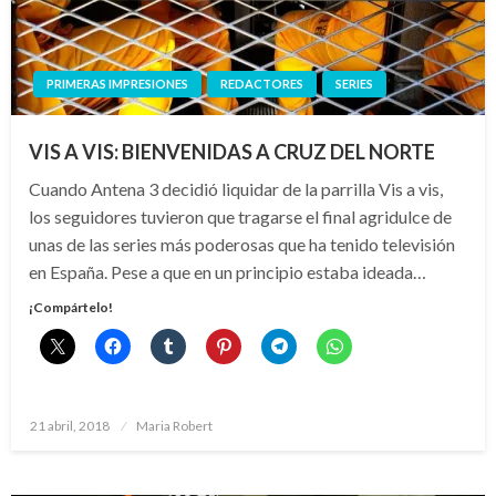
PRIMERAS IMPRESIONES
REDACTORES
SERIES
VIS A VIS: BIENVENIDAS A CRUZ DEL NORTE
Cuando Antena 3 decidió liquidar de la parrilla Vis a vis,
los seguidores tuvieron que tragarse el final agridulce de
unas de las series más poderosas que ha tenido televisión
en España. Pese a que en un principio estaba ideada…
¡Compártelo!
Publicado
21 abril, 2018
Maria Robert
el