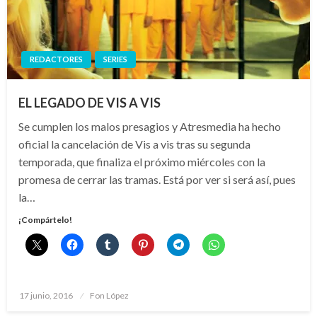
REDACTORES
SERIES
EL LEGADO DE VIS A VIS
Se cumplen los malos presagios y Atresmedia ha hecho
oficial la cancelación de Vis a vis tras su segunda
temporada, que finaliza el próximo miércoles con la
promesa de cerrar las tramas. Está por ver si será así, pues
la…
¡Compártelo!
Publicado
17 junio, 2016
Fon López
el