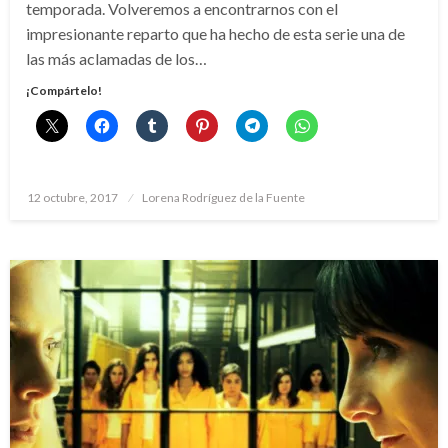
temporada. Volveremos a encontrarnos con el
impresionante reparto que ha hecho de esta serie una de
las más aclamadas de los…
¡Compártelo!
Publicado
12 octubre, 2017
Lorena Rodríguez de la Fuente
el