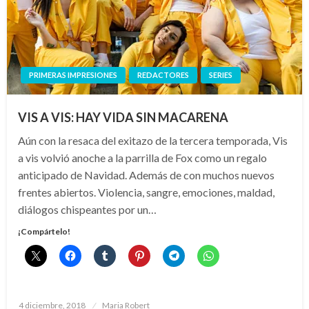
PRIMERAS IMPRESIONES
REDACTORES
SERIES
VIS A VIS: HAY VIDA SIN MACARENA
Aún con la resaca del exitazo de la tercera temporada, Vis
a vis volvió anoche a la parrilla de Fox como un regalo
anticipado de Navidad. Además de con muchos nuevos
frentes abiertos. Violencia, sangre, emociones, maldad,
diálogos chispeantes por un…
¡Compártelo!
Publicado
4 diciembre, 2018
Maria Robert