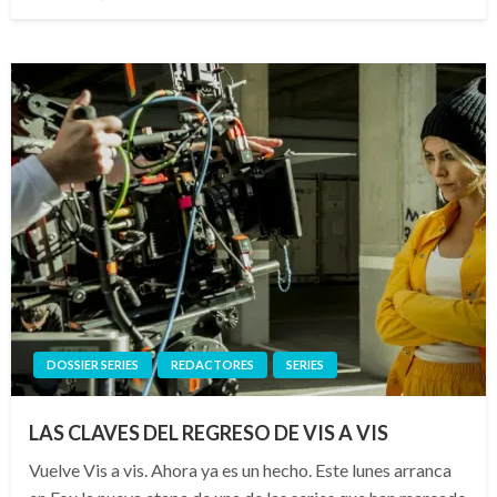
el
DOSSIER SERIES
REDACTORES
SERIES
LAS CLAVES DEL REGRESO DE VIS A VIS
Vuelve Vis a vis. Ahora ya es un hecho. Este lunes arranca